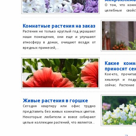
О том, что комн
целебные свойс
Редко у кого на
которое является 
Комнатные растения на заказ
Растения не только круглый год украшают
наши помещения, они еще и улучшают
атмосферу в домах, очищают воздух от
вредных примесей,...
Какие комн
приносят се
Кое-кто, прочита
хмыкнул и поду
сейчас. Растение
Конечно!» Но ведь
Живые растения в горшке
Сегодня квартиру или офис трудно
представить без живых комнатных цветов.
Некоторые любители и вовсе собирают
целые коллекции растений, что является...