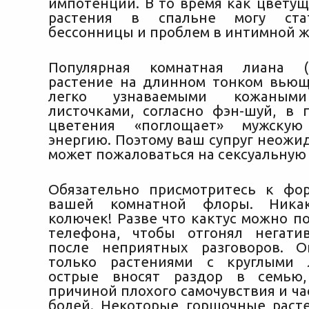
импотенции. В то время как цвету
растения в спальне
могу стат
бессонницы и проблем в интимной ж
Популярная комнатная лиана (
растение на длинном тонком вьющ
легко узнаваемыми кожаным
листочками, согласно фэн-шуй, в 
цветения «поглощает» мужскую
энергию. Поэтому ваш супруг неожи
может пожаловаться на сексуальную 
Обязательно присмотритесь к фо
вашей комнатной флоры. Ника
колючек! Разве что кактус можно п
телефона, чтобы отгонял негати
после неприятных разговоров. О
только растениями с круглыми 
острые вносят раздор в семью,
причиной плохого самочувствия и ч
болей. Некоторые горшочные раст