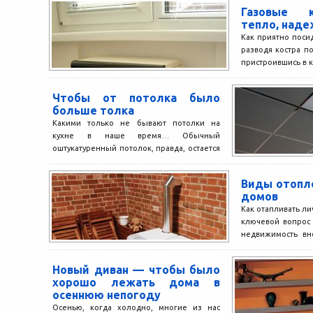
Газовые 
тепло, наде
Как приятно посид
разводя костра п
пристроившись в кр
Чтобы от потолка было
больше толка
Какими только не бывают потолки на
кухне в наше время… Обычный
оштукатуренный потолок, правда, остается
самым популярным, но многие потолки...
Виды отопл
домов
Как отапливать л
ключевой вопрос
недвижимость вн
загородные дома в
Новый диван — чтобы было
хорошо лежать дома в
осеннюю непогоду
Осенью, когда холодно, многие из нас