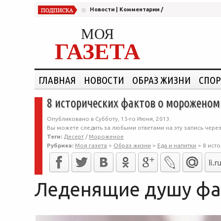
Новости
|
Комментарии
/
МОЯ
ГАЗЕТА
ГЛАВНАЯ
НОВОСТИ
ОБРАЗ ЖИЗНИ
СПОР
8 исторических фактов о мороженом
Опубликовано в Субботу, 15-го Июня, 2013.
Вы можете следить за любыми ответами на эту запись чере
Теги:
Десерт
/
Мороженое
Рубрика:
Моя газета
>
Образ жизни
>
Еда и напитки
>
8 ист
Леденящие душу фа