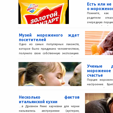
Есть или не 
о морожено
Помните, как 
родители отка
очередную порци
давали себе обеща
Музей мороженого ждет
посетителей
Одно из самых популярных лакомств,
которое было придумано человечеством,
получило свою собственную экспозицию.
Турфирмы в Санкт Петербурге:
туристическая фирма РосБизнесТур...
Ученые д
морожен
счастье
Порция морожено
настроение. Бри
научное объясне
явлению. Сотрудн
Несколько фактов
института Лондона
итальянской кухни
…в Древнем Риме харчевни для черни
назывались австрериями (аустерия,