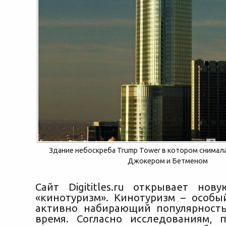
Здание небоскреба Trump Tower в котором снимал
Джокером и Бетменом
Сайт Digititles.ru открывает но
«кинотуризм». Кинотуризм – особы
активно набирающий популярност
время. Согласно исследованиям,