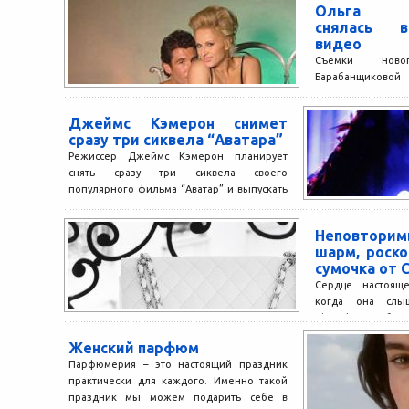
Ольга Ба
снялась в
видео
Съемки нов
Барабанщиковой
проходили в ко
Снимал клип 
Джеймс Кэмерон снимет
режиссер...
сразу три сиквела “Аватара”
Режиссер Джеймс Кэмерон планирует
снять сразу три сиквела своего
популярного фильма “Аватар” и выпускать
их на экраны с 2016 по...
Неповторим
шарм, роск
сумочка от 
Сердце настоящ
когда она слы
Chanel. Это обв
аромат духов, э
Женский парфюм
одежда,...
Парфюмерия – это настоящий праздник
практически для каждого. Именно такой
праздник мы можем подарить себе в