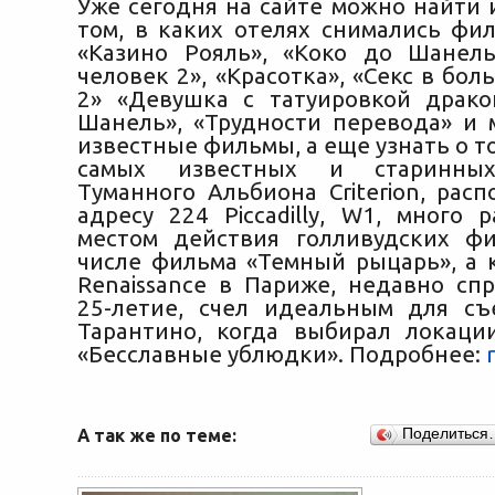
Уже сегодня на сайте можно найти
том, в каких отелях снимались фил
«Казино Рояль», «Коко до Шанел
человек 2», «Красотка», «Секс в бол
2» «Девушка с татуировкой драко
Шанель», «Трудности перевода» и 
известные фильмы, а еще узнать о то
самых известных и старинных
Туманного Альбиона Criterion, рас
адресу 224 Piccadilly, W1, много 
местом действия голливудских ф
числе фильма «Темный рыцарь», а к
Renaissance в Париже, недавно сп
25-летие, счел идеальным для с
Тарантино, когда выбирал локац
«Бесславные ублюдки». Подробнее:
А так же по теме:
Поделиться