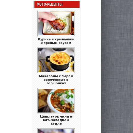
ФОТО-РЕЦЕПТЫ
Куриные крылышки
с пряным соусом
Макароны с сыром
запеченные в
горшочках
Цыпленок чили в
юго-западном
стиле