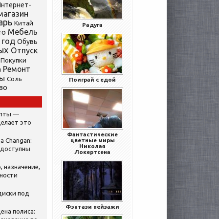
нтернет-
магазин
арь
Китай
Радуга
Мебель
то
 год
Обувь
ых
Отпуск
Покупки
Ремонт
а
ты
Соль
Поиграй с едой
во
ипты —
делает это
Фантастические
а Changan:
цветные миры
Николая
 доступны
Локертсена
, назначение,
нности
диски под
Фэнтази пейзажи
ена полиса: