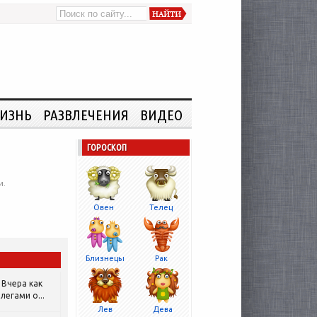
ИЗНЬ
РАЗВЛЕЧЕНИЯ
ВИДЕО
ГОРОСКОП
и.
Овен
Телец
Близнецы
Рак
Вчера как
легами о...
Лев
Дева