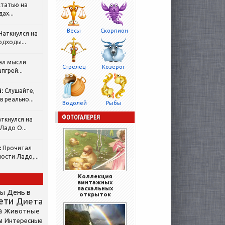
татью на
ах...
Весы
Скорпион
Наткнулся на
одходы...
ал мысли
Стрелец
Козерог
пгрей...
:
Слушайте,
 реально...
Водолей
Рыбы
ФОТОГАЛЕРЕЯ
ткнулся на
Ладо О...
:
Прочитал
ости Ладо,...
Коллекция
винтажных
пасхальных
День в
сы
открыток
ети
Диета
а
Животные
ы
Интересные