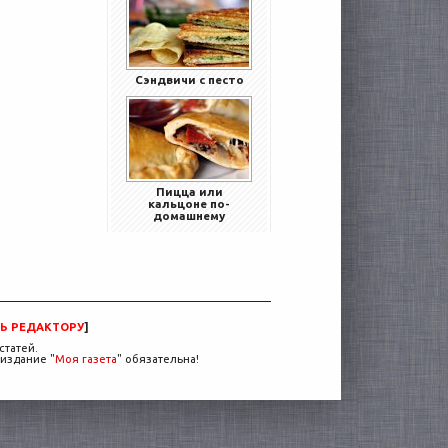
Сэндвичи с песто
Пицца или
кальцоне по-
домашнему
Ь РЕДАКТОРУ
]
статей.
издание "
Моя газета
" обязательна!