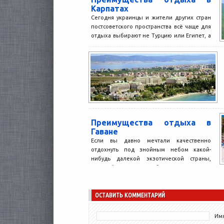
Карпатах
Сегодня украинцы и жители других стран
постсоветского пространства всё чаще для
отдыха выбирают не Турцию или Египет, а
Карпаты. И...
Преимущества отдыха в
Гаване
Если вы давно мечтали качественно
отдохнуть под знойным небом какой-
нибудь далекой экзотической страны,
подумайте о том. чтобы отправиться на
Кубу....
ОСТАВИТЬ КОММЕНТАРИЙ
Имя