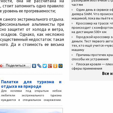
разбираем ипотечное стр
тности, она не рассчитана на
частям
, стоит запомнить одно правило:
Один день в сервисе 
 уровень ее прогреваемости;
дилера SWM. Что происхо
машиной, пока вы пьёте 
 самого экстремального отдыха.
Кроссовер на трассе: ч
офессиональные альпинисты при
происходит с комфортом
сно защитит от холода и ветра,
на дистанции 500+ км
 осадков. Однако, как несложно
Городской кроссовер 
о существенный недостаток: такая
деньги. Тест первого авт
ного. Да и стоимость ее весьма
тех, кто ещё учится «чув
машину
Причины протечек кр
способы их устранения
Плоская кровля — плю
Поделиться…
сферы применения
Все 
Палатки для туризма и
отдыха на природе
Для ночевки под открытым небом
любители экстремального туризма
нуждаются в специальном снаряжении.
Туристы могут остановиться переночевать
в горах, в лесу,...