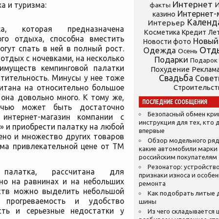
Интернет
а и туризма:
И
факты
Интернет-
казино
Календ
Интерьер
ка, которая предназначена
Косметика
Кредит
Ле
ого отдыха, способна вместить
Новый
Новости фото
огут спать в ней в полный рост.
Отд
Одежда
Осень
 отдых с ночевками, на несколько
Подарки
Подарок
имуществ кемпинговой палатки
Похудение
Реклам
тительность. Минусы у нее тоже
Свадьба
Сове
читана на относительно большое
Строительст
 она довольно много. К тому же,
ПОСЛЕДНИЕ СООБЩЕНИЯ
ночью может быть достаточно
Безопасный обмен кр
интернет-магазин компании с
инструкция для тех, кто 
» и приобрести палатку на любой
впервые
лено и множество других товаров
Обзор модельного ряд
ьма привлекательной цене от ТМ
какие автомобили марки
российским покупателям
Резонатор: устройство
 палатка, рассчитана для
признаки износа и особе
но на равнинах и на небольших
ремонта
нств можно выделить небольшой
Как подобрать литые 
 прогреваемость и удобство
шины
есть и серьезные недостатки у
Из чего складывается ц