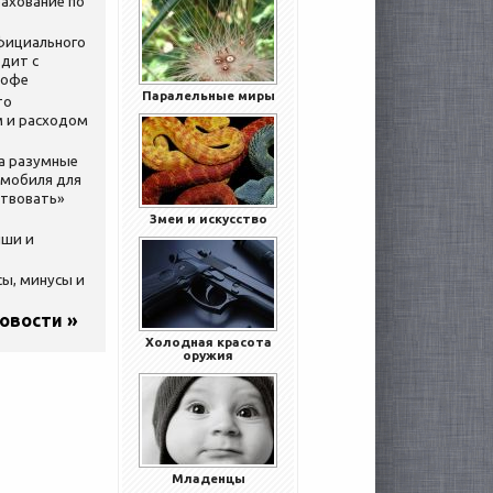
ахование по
официального
дит с
кофе
Паралельные миры
то
 и расходом
за разумные
омобиля для
ствовать»
Змеи и искусство
ыши и
сы, минусы и
новости »
Холодная красота
оружия
Младенцы