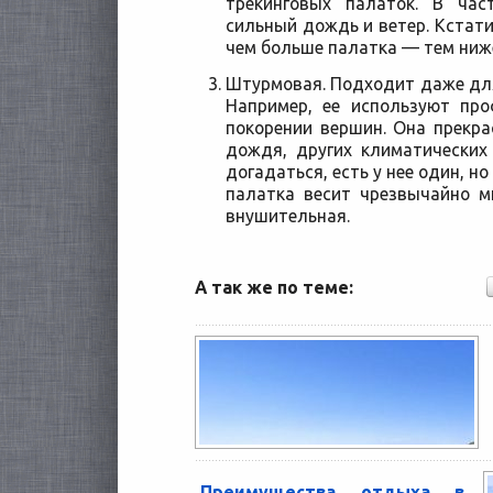
трекинговых палаток. В час
сильный дождь и ветер. Кстати
чем больше палатка — тем ниже
Штурмовая. Подходит даже для
Например, ее используют пр
покорении вершин. Она прекра
дождя, других климатических
догадаться, есть у нее один, н
палатка весит чрезвычайно м
внушительная.
А так же по теме:
Преимущества отдыха в