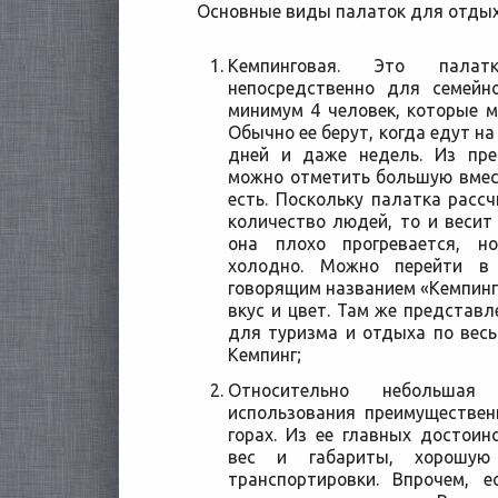
Основные виды палаток для отдых
Кемпинговая. Это палат
непосредственно для семейн
минимум 4 человек, которые м
Обычно ее берут, когда едут на
дней и даже недель. Из пре
можно отметить большую вмес
есть. Поскольку палатка расс
количество людей, то и весит
она плохо прогревается, 
холодно. Можно перейти в 
говорящим названием «Кемпинг
вкус и цвет. Там же представ
для туризма и отдыха по вес
Кемпинг;
Относительно небольшая
использования преимуществен
горах. Из ее главных достои
вес и габариты, хорошую
транспортировки. Впрочем, 