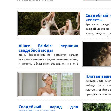
Свадебный 
невесты.
Красивое сваде
каждой девушки. 
мечта, ведь о со
рождении детей п
Allure Bridals: вершина
свадебной моды
День бракосочетания считается самым
важным в жизни женщины испокон веков,
и потому абсолютно очевидно, что она
обязана выглядеть настоящим
совершенством...
Платье ваш
Каждая маленькая
нибудь быть не
платье и выйти з
приедет за ней на.
Свадебный наряд для