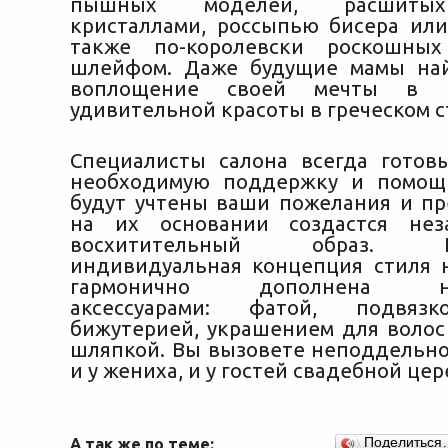
пышных моделей, расшитых
кристаллами, россыпью бисера или
также по-королевски роскошны
шлейфом. Даже будущие мамы най
воплощение своей мечты в 
удивительной красоты в греческом с
Специалисты салона всегда готов
необходимую поддержку и помощь
будут учтены ваши пожелания и пр
на их основании создастся не
восхитительный образ. Раз
индивидуальная концепция стиля 
гармонично дополнена не
аксессуарами: фатой, подвязк
бижутерией, украшением для волос
шляпкой. Вы вызовете неподдельн
и у жениха, и у гостей свадебной це
А так же по теме:
Поделиться