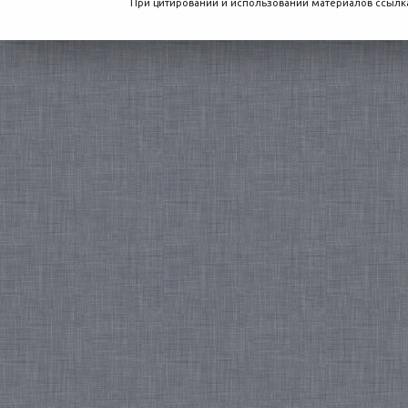
При цитировании и использовании материалов ссылка,