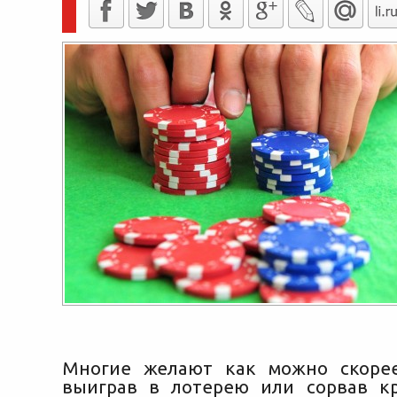
Многие желают как можно скорее
выиграв в лотерею или сорвав к