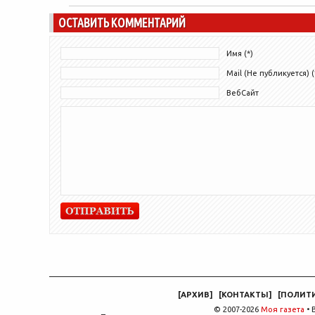
ОСТАВИТЬ КОММЕНТАРИЙ
Имя (*)
Mail (Не публикуется) (
ВебСайт
[
АРХИВ
]
[
КОНТАКТЫ
]
[
ПОЛИТ
© 2007-2026
Моя газета
• 