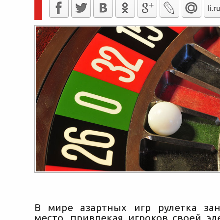
В мире азартных игр рулетка за
место, привлекая игроков своей эл