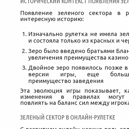
ИСТОРИЧЕСКИЙ КОНТЕКСТ ПОЯВЛЕНИЯ ЗЕЛ
Появление зеленого сектора в р
интересную историю:
Изначально рулетка не имела зе
и состояла только из красных и ч
Зеро было введено братьями Блан
увеличения преимущества казино
Двойное зеро появилось позже в
версии игры, еще больш
преимущество заведения
Эта эволюция игры показывает, 
изменения в правилах могут 
повлиять на баланс сил между игрок
ЗЕЛЕНЫЙ СЕКТОР В ОНЛАЙН-РУЛЕТКЕ