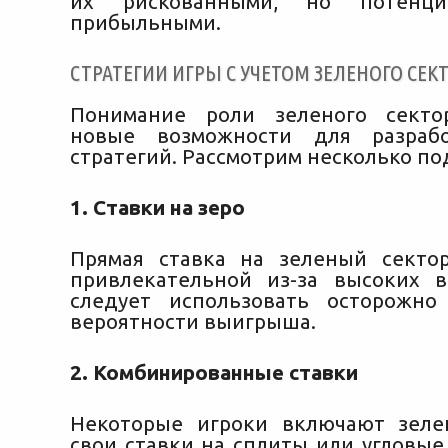
их рискованными, но потенци
прибыльными.
СТРАТЕГИИ ИГРЫ С УЧЕТОМ ЗЕЛЕНОГО СЕК
Понимание роли зеленого секто
новые возможности для разраб
стратегий. Рассмотрим несколько по
1. Ставки на зеро
Прямая ставка на зеленый секто
привлекательной из-за высоких 
следует использовать осторожно
вероятности выигрыша.
2. Комбинированные ставки
Некоторые игроки включают зеле
свои ставки на сплиты или угловые