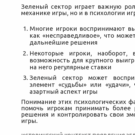
Зеленый сектор играет важную рол
механике игры, но и в психологии иг
Многие игроки воспринимают в
как «несправедливое», что може
дальнейшие решения
Некоторые игроки, наоборот, 
возможность для крупного выиг
на него регулярные ставки
Зеленый сектор может воспри
элемент «судьбы» или «удачи», 
азартный аспект игры
Понимание этих психологических ф
помочь игрокам принимать более
решения и контролировать свои эм
игры.