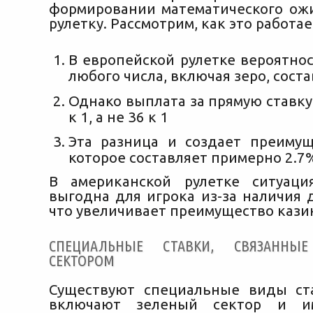
формировании математического ож
рулетку. Рассмотрим, как это работае
В европейской рулетке вероятно
любого числа, включая зеро, соста
Однако выплата за прямую ставку
к 1, а не 36 к 1
Эта разница и создает преимущ
которое составляет примерно 2.7
В американской рулетке ситуац
выгодна для игрока из-за наличия 
что увеличивает преимущество казин
СПЕЦИАЛЬНЫЕ СТАВКИ, СВЯЗАННЫ
СЕКТОРОМ
Существуют специальные виды ст
включают зеленый сектор и и