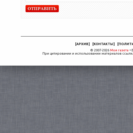
[
АРХИВ
]
[
КОНТАКТЫ
]
[
ПОЛИТ
© 2007-2026
Моя газета
• 
При цитировании и использовании материалов ссылка,