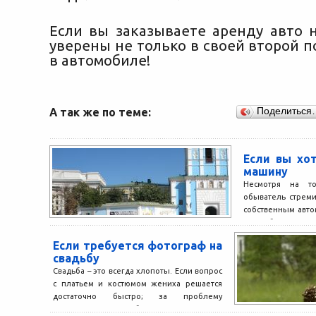
Если вы заказываете аренду авто н
уверены не только в своей второй п
в автомобиле!
А так же по теме:
Поделиться
Если вы хо
машину
Несмотря на т
обыватель стреми
собственным авто
авто в больших го
Если требуется фотограф на
свадьбу
Свадьба – это всегда хлопоты. Если вопрос
с платьем и костюмом жениха решается
достаточно быстро; за проблему
организации вечера берется...