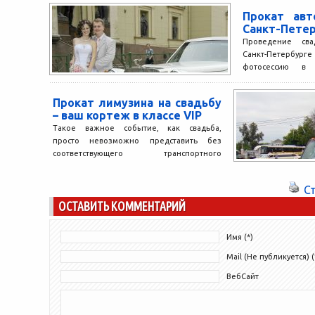
Прокат авт
Санкт-Пете
Проведение св
Санкт-Петербург
фотосессию в 
скверах, ста
роскошных залах. 
Прокат лимузина на свадьбу
– ваш кортеж в классе VIP
Такое важное событие, как свадьба,
просто невозможно представить без
соответствующего транспортного
сопровождения. По кортежу складывается
первое впечатление о статусе праздника...
С
ОСТАВИТЬ КОММЕНТАРИЙ
Имя (*)
Mail (Не публикуется) (
ВебСайт