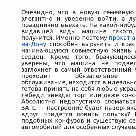
Очевидно, что в новую семейную
элегантно и уверенно войти, а л
празднично въехать. На какой-нибу
видавшей виды машине такого,
получится. Именно поэтому
прокат а
на-Дону
способен выручить и крас
начинающуюся совместную жизнь 
сердец. Кроме того, брачующиес
уверены, что машина не подве
заглохнет в самый ответственный
проходит обязательное т
обслуживание, находится в идеальн
готова принять на себя любые укра
лебеди, звезды, торт или даже кон
Абсолютно недопустимо сломатьс
ЗАГС — настроение будет наверняка
вдруг придется ловить попутку?
подобных конфузов и существую с
автомобилей для особенных случаев