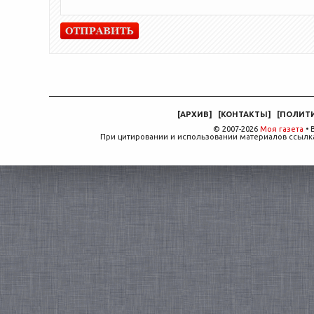
[
АРХИВ
]
[
КОНТАКТЫ
]
[
ПОЛИТ
© 2007-2026
Моя газета
• 
При цитировании и использовании материалов ссылка,