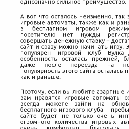
однозначно сильное преимущество.
А вот что осталось неизменно, так э
игровые автоматы, также как и ран
в бесплатном игровом режим
посетителю нет нужды регистр
совершать денежную ставку – доста
сайт и сразу можно начинать игру. Э
популярен игровой клуб Вулка
особенность осталась прежней, б
даже после переезда на но
популярность этого сайта осталась п
как и раньше.
Поэтому, если вы любите азартные и
вам нравятся игровые автоматы с
всегда можете зайти на обнов
бесплатного игрового клуба – преб
сайте будет не только очень ин
огромного количества игровых ав
очень комфортно, благодаря о