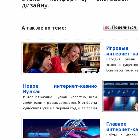
дизайну.
А так же по теме:
Поделиться
Игровые
интернет-ка
Сегодня очень 
знают о существо
Есть масса таких 
сыграть в рулетку,
Новое интернет-казино
Вулкан
Интернет-казино Вулкан известно всем
любителям игровых автоматов. Этот бренд
существует уже не первый год, и за время
своего существования стал...
Главное 
интернет-ка
Сайты с игровы