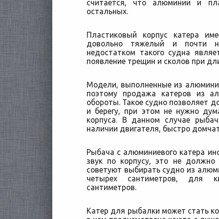
считается, что
алюминий и пл
остальных.
Пластиковый корпус катера им
довольно тяжелый и почти н
недостатком такого судна явля
появление трещин и сколов при дл
Модели, выполненные из алюмини
поэтому продажа катеров из а
обороты. Такое судно позволяет д
и берегу, при этом не нужно ду
корпуса. В данном случае рыба
наличии двигателя, быстро домчат
Рыбача с алюминиевого катера и
звук по корпусу, это не должно
советуют выбирать судно из алюми
четырех сантиметров, для 
сантиметров.
Катер для рыбалки может стать ко