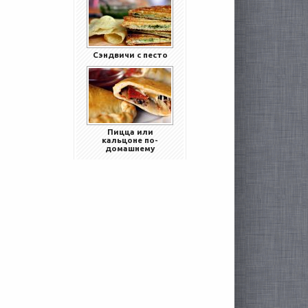
Сэндвичи с песто
Пицца или
кальцоне по-
домашнему