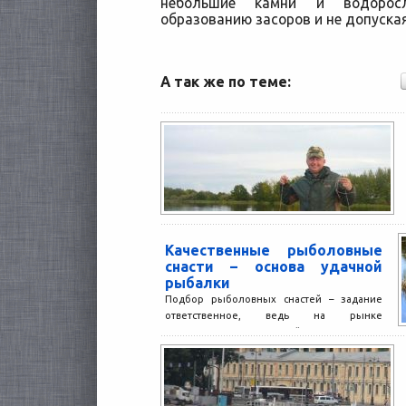
небольшие камни и водоросл
образованию засоров и не допуска
А так же по теме:
Качественные рыболовные
снасти – основа удачной
рыбалки
Подбор рыболовных снастей – задание
ответственное, ведь на рынке
представлен огромный ассортимент
товаров такого рода, отличающихся по
качеству исполнения и...