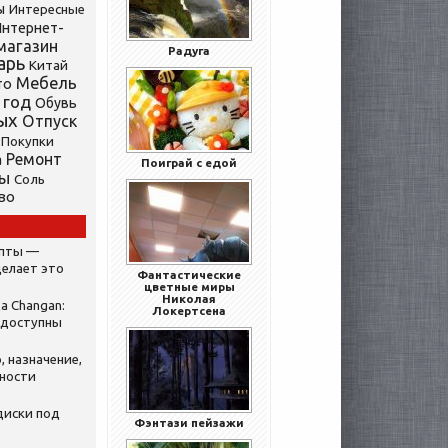
ы
Интересные
нтернет-
магазин
Радуга
арь
Китай
Мебель
то
 год
Обувь
ых
Отпуск
Покупки
Ремонт
а
Поиграй с едой
ты
Соль
во
ипты —
делает это
Фантастические
цветные миры
Николая
а Changan:
Локертсена
 доступны
, назначение,
нности
диски под
Фэнтази пейзажи