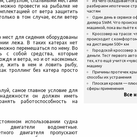
м, санузлом, спальными местами
Из чего складывается ц
х можно провести на рыбалке не
разбираем ипотечное стр
омплектацией от ветра защитить
частям
олько в том случае, если ветер
Один день в сервисе 
дилера SWM. Что происхо
машиной, пока вы пьёте 
Кроссовер на трассе: ч
о мест для сидения оборудованы
происходит с комфортом
нии лежа. В таких катерах нет
на дистанции 500+ км
можно перемешаться по нему. Во
Городской кроссовер 
ь с собой средства, которые
деньги. Тест первого авт
ждя и ветра, но и от насекомых.
тех, кто ещё учится «чув
е, жить в нем и ловить рыбу,
машину
как троллинг без катера просто
Причины протечек кр
способы их устранения
Плоская кровля — плю
сферы применения
луй, самое главное условие для
Все 
 надежности он должен иметь
анять работоспособность на
стоянном использовании судна
ть двигатели водометные.
тного двигателя пропускают