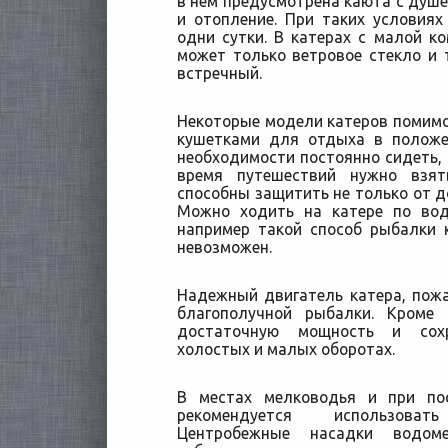
в нем предусмотрена каюта с душе
и отопление. При таких условия
одни сутки. В катерах с малой к
может только ветровое стекло и т
встречный.
Некоторые модели катеров помим
кушетками для отдыха в положе
необходимости постоянно сидеть, 
время путешествий нужно взят
способны защитить не только от до
Можно ходить на катере по вод
например такой способ рыбалки 
невозможен.
Надежный двигатель катера, пожа
благополучной рыбалки. Кроме
достаточную мощность и сохр
холостых и малых оборотах.
В местах мелководья и при по
рекомендуется использова
Центробежные насадки водоме