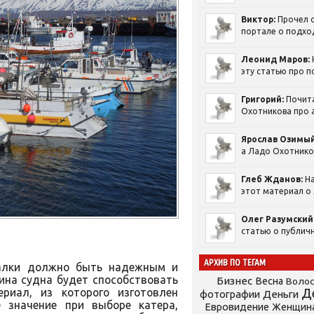
Виктор:
Прочел с
портале о подход
Леонид Маров:
эту статью про п
Григорий:
Почит
Охотникова про а
Ярослав Озимый
а Ладо Охотников
Глеб Жданов:
На
этот материал о 
Олег Разумский
статью о публичн
АРХИВ ПО ТЕГАМ
балки должно быть надежным и
на судна будет способствовать
Бизнес
Весна
Воло
ериал, из которого изготовлен
Д
фотографии
Деньги
е значение при выборе катера,
Евровидение
Женщин