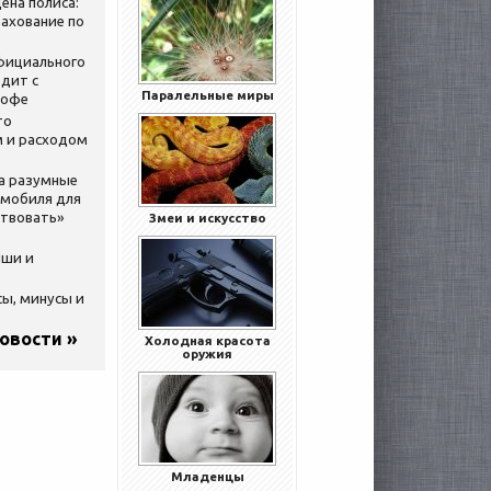
ена полиса:
ахование по
официального
дит с
Паралельные миры
кофе
то
 и расходом
за разумные
омобиля для
ствовать»
Змеи и искусство
ыши и
сы, минусы и
новости »
Холодная красота
оружия
Младенцы