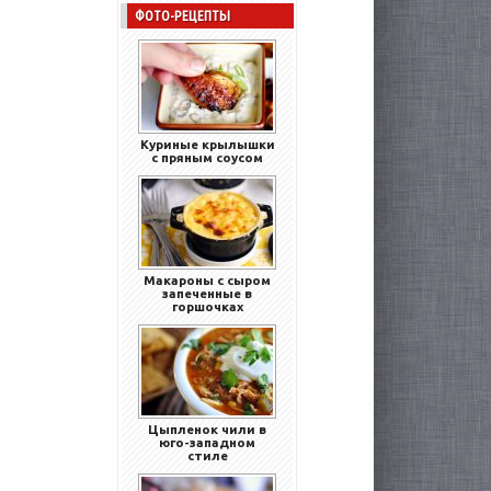
ФОТО-РЕЦЕПТЫ
Куриные крылышки
с пряным соусом
Макароны с сыром
запеченные в
горшочках
Цыпленок чили в
юго-западном
стиле