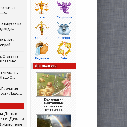
татью на
ах...
Весы
Скорпион
Наткнулся на
одходы...
Стрелец
Козерог
ал мысли
пгрей...
:
Слушайте,
Водолей
Рыбы
 реально...
ФОТОГАЛЕРЕЯ
ткнулся на
Ладо О...
:
Прочитал
ости Ладо,...
Коллекция
винтажных
пасхальных
открыток
День в
сы
ети
Диета
а
Животные