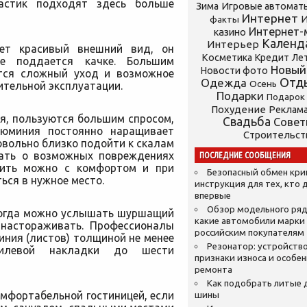
астик подходят здесь больше
Зима
Игровые автомат
Интернет
И
факты
Интернет-
казино
Календ
Интерьер
еет красивый внешний вид, он
Косметика
Кредит
Ле
е поддается качке. Большим
Новый
Новости фото
ется сложный уход и возможное
Отд
Одежда
Осень
ительной эксплуатации.
Подарки
Подарок
Похудение
Реклам
я, пользуются большим спросом,
Свадьба
Сове
люминия постоянно наращивает
Строительст
овольно близко подойти к скалам
мать о возможных повреждениях
ПОСЛЕДНИЕ СООБЩЕНИЯ
чить можно с комфортом и при
Безопасный обмен кр
ься в нужное место.
инструкция для тех, кто 
впервые
Обзор модельного ряд
ногда можно услышать шуршащий
какие автомобили марки
 настораживать. Профессионалы
российским покупателям
ния (листов) толщиной не менее
Резонатор: устройство
килевой накладки до шести
признаки износа и особе
ремонта
Как подобрать литые 
мфортабельной гостиницей, если
шины