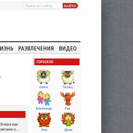
ИЗНЬ
РАЗВЛЕЧЕНИЯ
ВИДЕО
ГОРОСКОП
и.
Овен
Телец
Близнецы
Рак
Вчера как
легами о...
Лев
Дева