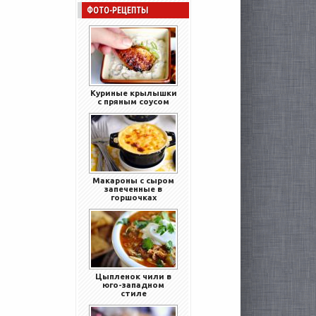
ФОТО-РЕЦЕПТЫ
Куриные крылышки
с пряным соусом
Макароны с сыром
запеченные в
горшочках
Цыпленок чили в
юго-западном
стиле