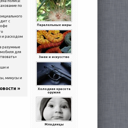
ена полиса:
ахование по
официального
дит с
Паралельные миры
кофе
то
 и расходом
за разумные
омобиля для
ствовать»
Змеи и искусство
ыши и
сы, минусы и
новости »
Холодная красота
оружия
Младенцы