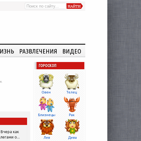
ИЗНЬ
РАЗВЛЕЧЕНИЯ
ВИДЕО
ГОРОСКОП
и.
Овен
Телец
Близнецы
Рак
Вчера как
легами о...
Лев
Дева