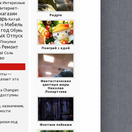
ы
Интересные
нтернет-
магазин
Радуга
арь
Китай
Мебель
то
 год
Обувь
ых
Отпуск
Покупки
Ремонт
а
Поиграй с едой
ты
Соль
во
ипты —
делает это
Фантастические
цветные миры
Николая
а Changan:
Локертсена
 доступны
, назначение,
нности
диски под
Фэнтази пейзажи