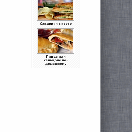
Сэндвичи с песто
Пицца или
кальцоне по-
домашнему