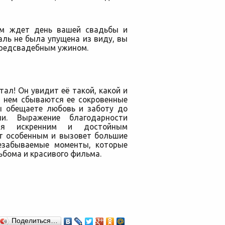
ием ждет день вашей свадьбы и
аль не была упущена из виду, вы
предсвадебным ужином.
ал! Он увидит её такой, какой и
в нем сбываются ее сокровенные
ы обещаете любовь и заботу до
и. Выражение благодарности
тся искренним и достойным
т особенным и вызовет большие
незабываемые моменты, которые
ьбома и красивого фильма.
Поделиться…