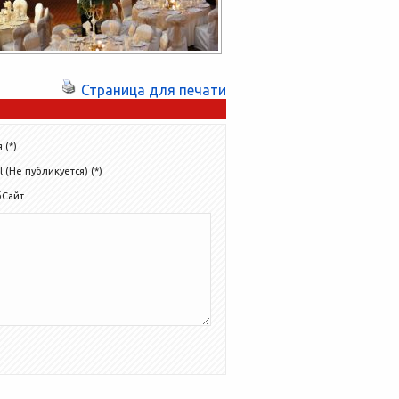
Страница для печати
 (*)
l (Не публикуется) (*)
бСайт