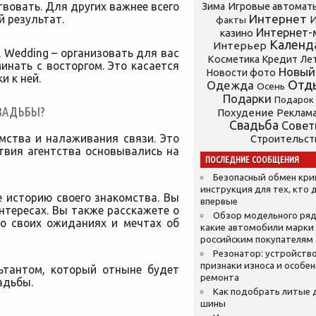
твовать. Для других важнее всего
Зима
Игровые автомат
Интернет
й результат.
И
факты
Интернет-
казино
Календ
Интерьер
 Wedding – организовать для вас
Косметика
Кредит
Ле
инать с восторгом. Это касается
Новый
Новости фото
и к ней.
Отд
Одежда
Осень
Подарки
Подарок
ВАДЬБЫ?
Похудение
Реклам
Свадьба
Сове
мства и налаживания связи. Это
Строительст
твия агентства основывались на
ПОСЛЕДНИЕ СООБЩЕНИЯ
Безопасный обмен кр
инструкция для тех, кто 
 историю своего знакомства. Вы
впервые
нтересах. Вы также расскажете о
Обзор модельного ряд
 о своих ожиданиях и мечтах об
какие автомобили марки
российским покупателям
Резонатор: устройство
признаки износа и особе
ьтантом, который отныне будет
ремонта
адьбы.
Как подобрать литые 
шины