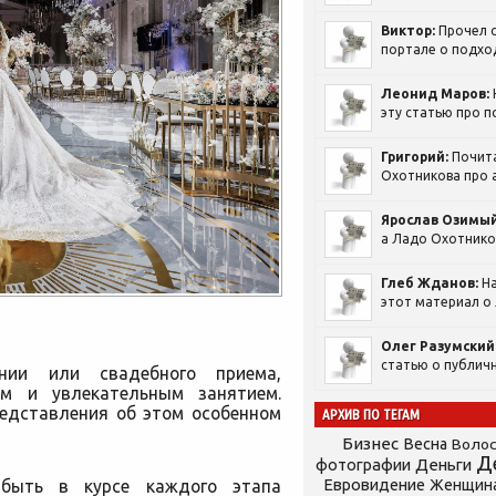
Виктор:
Прочел с
портале о подход
Леонид Маров:
эту статью про п
Григорий:
Почит
Охотникова про а
Ярослав Озимый
а Ладо Охотников
Глеб Жданов:
На
этот материал о 
Олег Разумский
статью о публичн
онии или свадебного приема,
ым и увлекательным занятием.
едставления об этом особенном
АРХИВ ПО ТЕГАМ
Бизнес
Весна
Воло
Д
фотографии
Деньги
Евровидение
 быть в курсе каждого
этапа
Женщин