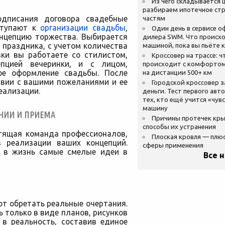
Из чего складывается ц
разбираем ипотечное стр
одписания договора свадебные
частям
ступают к
организации свадьбы
,
Один день в сервисе 
нцепцию торжества. Выбирается
дилера SWM. Что происхо
 праздника, с учетом количества
машиной, пока вы пьёте 
вки вы работаете со стилистом,
Кроссовер на трассе: ч
пцией вечеринки, и с лицом,
происходит с комфортом
ое оформление свадьбы. После
на дистанции 500+ км
твии с вашими пожеланиями и ее
Городской кроссовер 
еализации.
деньги. Тест первого авт
тех, кто ещё учится «чув
машину
НИИ И ПРИЕМА
Причины протечек кр
способы их устранения
стящая команда профессионалов,
Плоская кровля — плю
 реализации ваших концепций.
сферы применения
т в жизнь самые смелые идеи в
Все 
т обретать реальные очертания.
ь только в виде планов, рисунков
 в реальность, составив единое