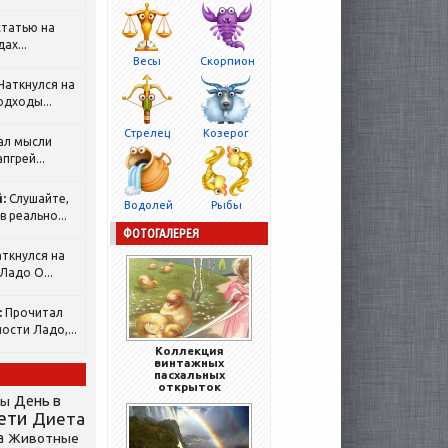
татью на
ах...
Весы
Скорпион
Наткнулся на
одходы...
Стрелец
Козерог
ал мысли
пгрей...
:
Слушайте,
Водолей
Рыбы
 реально...
ФОТОГАЛЕРЕЯ
ткнулся на
Ладо О...
:
Прочитал
ости Ладо,...
Коллекция
винтажных
пасхальных
открыток
День в
сы
ети
Диета
а
Животные