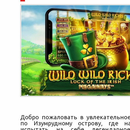
Добро пожаловать в увлекательно
по Изумрудному острову, где н
испытать на себе легендарное