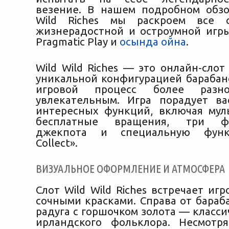
везение. В нашем подробном обзо
Wild Riches мы раскроем все 
жизнерадостной и остроумной игр
Pragmatic Play и
осында ойна
.
Wild Wild Riches — это онлайн-слот 
уникальной конфигурацией барабано
игровой процесс более разн
увлекательным. Игра порадует в
интересных функций, включая мул
бесплатные вращения, три фи
джекпота и специальную фун
Collect».
ВИЗУАЛЬНОЕ ОФОРМЛЕНИЕ И АТМОСФЕРА
Слот Wild Wild Riches встречает иг
сочными красками. Справа от бараб
радуга с горшочком золота — класс
ирландского фольклора. Несмотр