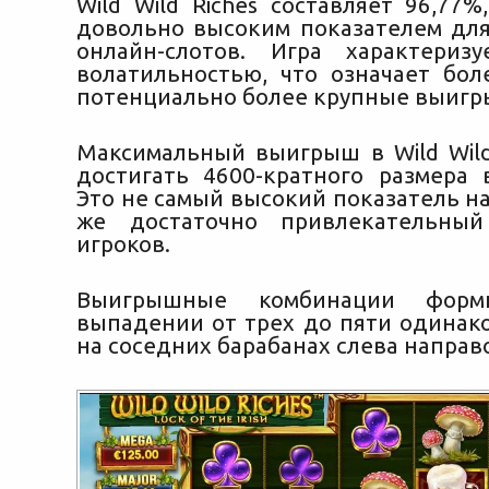
Wild Wild Riches составляет 96,77%
довольно высоким показателем дл
онлайн-слотов. Игра характериз
волатильностью, что означает бол
потенциально более крупные выигр
Максимальный выигрыш в Wild Wild
достигать 4600-кратного размера 
Это не самый высокий показатель на
же достаточно привлекательны
игроков.
Выигрышные комбинации форм
выпадении от трех до пяти одинак
на соседних барабанах слева направ