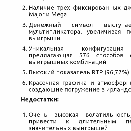
Наличие трех фиксированных дже
Major и Mega
Денежный символ выступ
мультипликатора, увеличивая 
выигрыши
Уникальная конфигурация
предлагающая 576 способов 
выигрышных комбинаций
Высокий показатель RTP (96,77%)
Красочная графика и атмосферн
создающие погружение в ирландс
Недостатки:
Очень высокая волатильност
привести к длительным п
значительных выигрышей