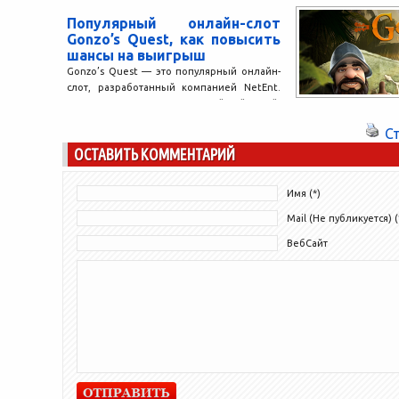
тайн и сокровищ. 5
Популярный онлайн-слот
Gonzo’s Quest, как повысить
шансы на выигрыш
Gonzo’s Quest — это популярный онлайн-
слот, разработанный компанией NetEnt.
Он предлагает захватывающий геймплей,
великолепную графику и интересную
С
историю, которая вращается...
ОСТАВИТЬ КОММЕНТАРИЙ
Имя (*)
Mail (Не публикуется) (
ВебСайт