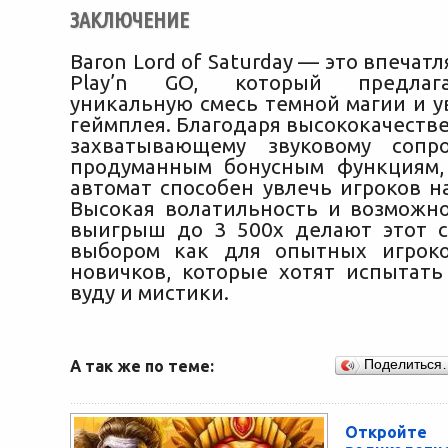
ЗАКЛЮЧЕНИЕ
Baron Lord of Saturday — это впечат
Play’n GO, который предлаг
уникальную смесь темной магии и у
геймплея. Благодаря высококачеств
захватывающему звуковому соп
продуманным бонусным функциям,
автомат способен увлечь игроков н
Высокая волатильность и возможн
выигрыш до 3 500x делают этот 
выбором как для опытных игроко
новичков, которые хотят испытать
вуду и мистики.
А так же по теме:
Поделиться
Откройт