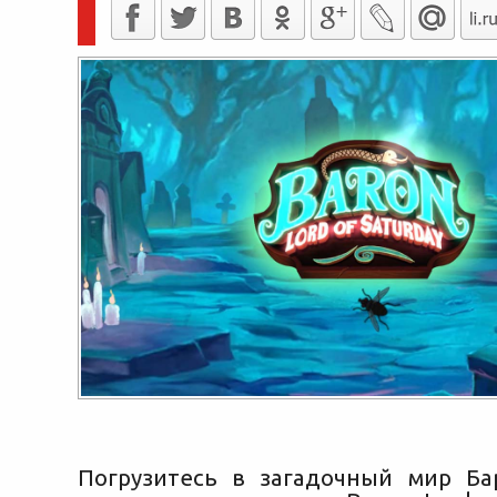
Погрузитесь в загадочный мир Ба