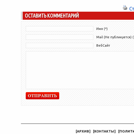
умереть». На этот раз вы окажетесь на...
С
ОСТАВИТЬ КОММЕНТАРИЙ
Имя (*)
Mail (Не публикуется) (
ВебСайт
[
АРХИВ
]
[
КОНТАКТЫ
]
[
ПОЛИТ