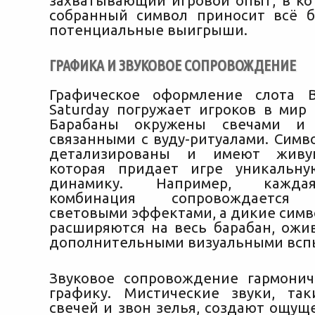
захватывающий игровой опыт, в к
собранный символ приносит всё 
потенциальные выигрыши.
ГРАФИКА И ЗВУКОВОЕ СОПРОВОЖДЕНИЕ
Графическое оформление слота B
Saturday погружает игроков в мир 
Барабаны окружены свечами и 
связанными с вуду-ритуалами. Симв
детализированы и имеют живу
которая придает игре уникальну
динамику. Например, кажда
комбинация сопровождается
световыми эффектами, а дикие симв
расширяются на весь барабан, ожи
дополнительными визуальными всп
Звуковое сопровождение гармони
графику. Мистические звуки, та
свечей и звон зелья, создают ощущ