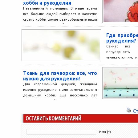
хобби и рукоделия
Незаменимый помощник В наше время
все больше людей выбирает в качестве
своего хобби самые разнообразные виды
рукоделия. Это может быть...
Где приобр
рукоделия?
Сейчас все б
популярность
увлекаются им, и
даже продажа св
неплохим доходом
Ткань для пэчворка: все, что
нужно для рукоделия!
Для современной девушки, женщины
именно рукоделие стало замечательным
домашним хобби. Еще несколько лет
назад все жили в бешеном ритме и...
С
ОСТАВИТЬ КОММЕНТАРИЙ
Имя (*)