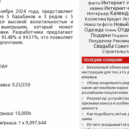
А
Интернет
И
факты
Интернет-
казино
ноября 2024 года, представляет
Календ
Интерьер
 из 5 барабанов и 3 рядов с 5
Косметика
Кредит
Ле
тся высокой волатильностью и
Новый
Новости фото
 выигрышем, который может
Отд
Одежда
Осень
авки. Разработчики предлагают
Подарки
Подарок
 95.48% и 94.51%, что позволяет
Похудение
Реклам
дпочтения.
Свадьба
Сове
Строительст
ПОСЛЕДНИЕ СООБЩЕНИЯ
года
Безопасный обмен кр
инструкция для тех, кто 
впервые
Обзор модельного ряд
вка: 0.25/250
какие автомобили марки
российским покупателям
Резонатор: устройство
признаки износа и особе
ремонта
рыша: 10,000x
Как подобрать литые 
шины
грыша: 1 к 9,097,644
Из чего складывается ц