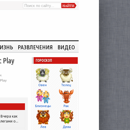
ИЗНЬ
РАЗВЛЕЧЕНИЯ
ВИДЕО
 Play
ГОРОСКОП
и.
Play
Овен
Телец
Близнецы
Рак
Вчера как
легами о...
Лев
Дева