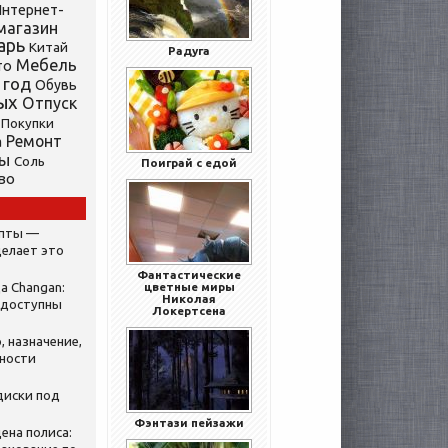
нтернет-
магазин
арь
Китай
Радуга
Мебель
то
 год
Обувь
ых
Отпуск
Покупки
Ремонт
а
ты
Соль
Поиграй с едой
во
ипты —
делает это
Фантастические
а Changan:
цветные миры
Николая
 доступны
Локертсена
, назначение,
нности
диски под
Фэнтази пейзажи
ена полиса: