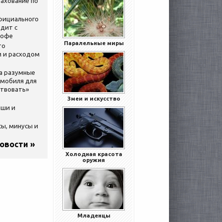
ахование по
официального
дит с
кофе
Паралельные миры
то
 и расходом
за разумные
омобиля для
ствовать»
Змеи и искусство
ыши и
сы, минусы и
новости »
Холодная красота
оружия
Младенцы