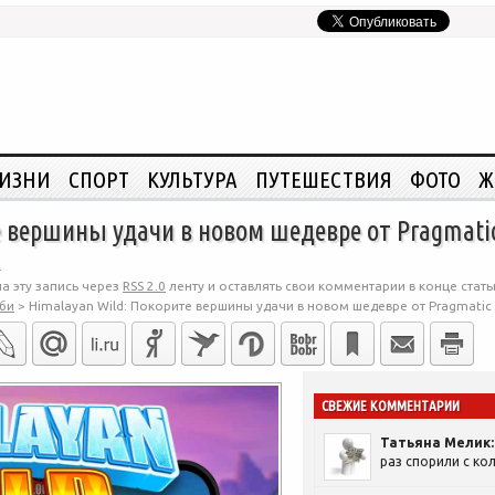
ЖИЗНИ
СПОРТ
КУЛЬТУРА
ПУТЕШЕСТВИЯ
ФОТО
Ж
е вершины удачи в новом шедевре от Pragmatic
.
а эту запись через
RSS 2.0
ленту и оставлять свои комментарии в конце стать
би
>
Himalayan Wild: Покорите вершины удачи в новом шедевре от Pragmatic 
СВЕЖИЕ КОММЕНТАРИИ
Татьяна Мелик:
раз спорили с кол