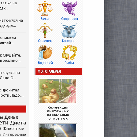
татью на
ах...
Весы
Скорпион
Наткнулся на
одходы...
ал мысли
Стрелец
Козерог
пгрей...
:
Слушайте,
 реально...
Водолей
Рыбы
ФОТОГАЛЕРЕЯ
ткнулся на
Ладо О...
:
Прочитал
ости Ладо,...
Коллекция
винтажных
пасхальных
День в
сы
открыток
ети
Диета
а
Животные
ы
Интересные