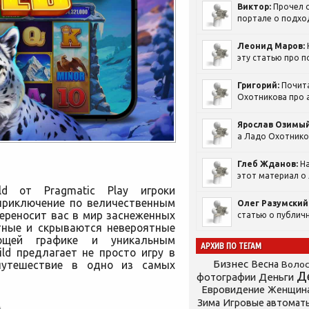
Виктор:
Прочел с
портале о подход
Леонид Маров:
эту статью про п
Григорий:
Почит
Охотникова про а
Ярослав Озимый
а Ладо Охотников
Глеб Жданов:
На
этот материал о 
d от Pragmatic Play игроки
приключение по величественным
Олег Разумский
ереносит вас в мир заснеженных
статью о публичн
тные и скрываются невероятные
щей графике и уникальным
АРХИВ ПО ТЕГАМ
ld предлагает не просто игру в
Бизнес
путешествие в одно из самых
Весна
Воло
Д
фотографии
Деньги
Евровидение
Женщин
Зима
Игровые автомат