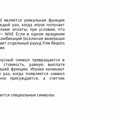
ld является уникальная функция
аждый раз, когда игрок получает
лами оплаты, при условии, что
— Wild. Если в одном вращении
комбинаций (исключая выигрыши
ает отдельный раунд Free Respins
ии.
онусный символ превращается в
 стоимость, равную выплате
вшей функцию. Игроки начинают
й раз, когда появляется символ
нно присуждается, а счетчик
ляются специальные символы: