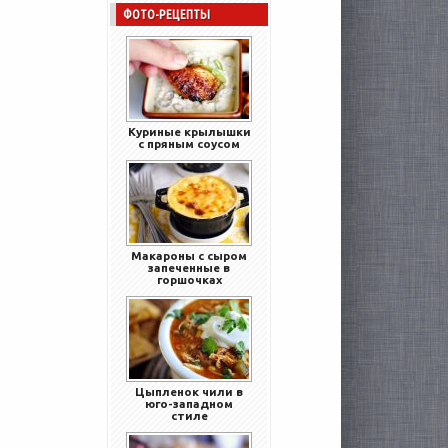
ФОТО-РЕЦЕПТЫ
Куриные крылышки
с пряным соусом
Макароны с сыром
запеченные в
горшочках
Цыпленок чили в
юго-западном
стиле