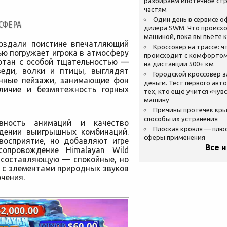
разбираем ипотечное стр
частям
Один день в сервисе 
СФЕРА
дилера SWM. Что происхо
машиной, пока вы пьёте 
 создали поистине впечатляющий
Кроссовер на трассе: ч
ю погружает игрока в атмосферу
происходит с комфортом
отан с особой тщательностью —
на дистанции 500+ км
веди, волки и птицы, выглядят
Городской кроссовер 
енные пейзажи, занимающие фон
деньги. Тест первого авт
еличие и безмятежность горных
тех, кто ещё учится «чув
машину
Причины протечек кр
способы их устранения
вность анимаций и качество
Плоская кровля — плю
дении выигрышных комбинаций.
сферы применения
восприятие, но добавляют игре
Все 
сопровождение Himalayan Wild
 составляющую — спокойные, но
 с элементами природных звуков
чения.