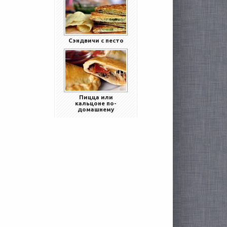
Сэндвичи с песто
Пицца или
кальцоне по-
домашнему