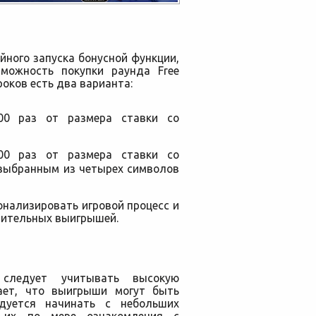
йного запуска бонусной функции,
зможность покупки раунда Free
гроков есть два варианта:
00 раз от размера ставки со
00 раз от размера ставки со
выбранным из четырех символов
онализировать игровой процесс и
чительных выигрышей.
следует учитывать высокую
чает, что выигрыши могут быть
ндуется начинать с небольших
я их по мере ознакомления с