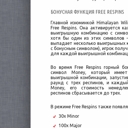
БОНУСНАЯ ФУНКЦИЯ FREE RESPINS
Главной изюминкой Himalayan Wi
Free Respins. Она активируется к
выигрышную комбинацию с симво
хотя бы один из этих символов 
выпадает несколько выигрышных 
с бонусным символом), игрок получ
для каждой выигрышной комбинац
Во время Free Respins горный б
символ Money, который имеет
выигрышной комбинации, запусти
раунд с трех респинов, и кажды
Money, его стоимость немедле
респинов сбрасывается до трех.
В режиме Free Respins также появ
30x Minor
100x Major