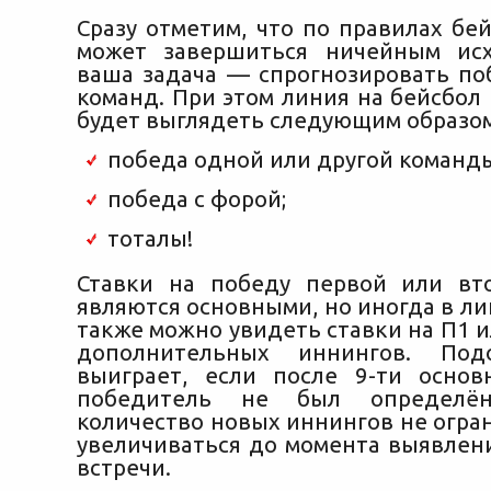
Сразу отметим, что по правилах бе
может завершиться ничейным исх
ваша задача — спрогнозировать по
команд. При этом линия на бейсбол
будет выглядеть следующим образом
победа одной или другой команды 
победа с форой;
тоталы!
Ставки на победу первой или вт
являются основными, но иногда в л
также можно увидеть ставки на П1 и
дополнительных иннингов. Под
выиграет, если после 9-ти осно
победитель не был определё
количество новых иннингов не огра
увеличиваться до момента выявлен
встречи.