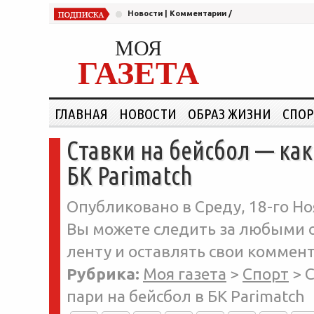
Новости
|
Комментарии
/
МОЯ
ГАЗЕТА
ГЛАВНАЯ
НОВОСТИ
ОБРАЗ ЖИЗНИ
СПОР
Ставки на бейсбол — как
БК Parimatch
Опубликовано в Среду, 18-го Но
Вы можете следить за любыми о
ленту и оставлять свои коммент
Рубрика:
Моя газета
>
Спорт
>
С
пари на бейсбол в БК Parimatch