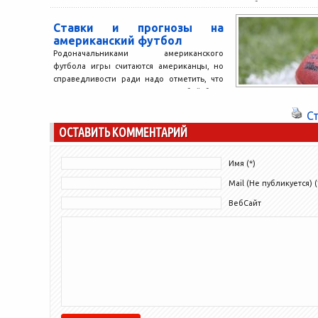
себе хорошую р
высоким коэффи
Ставки и прогнозы на
выплатам и 
американский футбол
сайт pm.uz пользует
Родоначальниками американского
футбола игры считаются американцы, но
справедливости ради надо отметить, что
сама концепция и правила бейсбола
позаимствованы у русской...
С
ОСТАВИТЬ КОММЕНТАРИЙ
Имя (*)
Mail (Не публикуется) (
ВебСайт