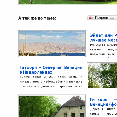
А так же по теме:
Поделиться
Эйлат или 
лучшее мес
Не всегда самым
являются подг
получение визы.
встают куда более
Гитхорн – Северная Венеция
в Нидерландах
Вместо дорог и улиц здесь мосты и
каналы, вместо небоскребов – маленькие
приземистые домишки с тростниковыми
крышами, из транспортных средств...
Гитхорн —
Венеция (фо
Деревня Гитхорн
самых краси