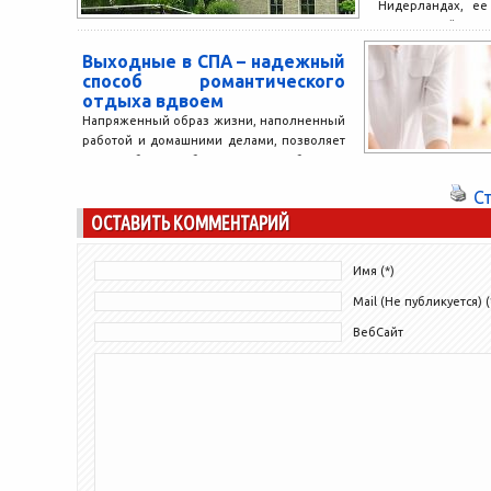
Нидерландах, ее
Голландской 
расположилась она
Выходные в СПА – надежный
способ романтического
отдыха вдвоем
Напряженный образ жизни, наполненный
работой и домашними делами, позволяет
легко забыть о собственных потребностях.
Чтобы избежать выгорания и
С
однообразия в...
ОСТАВИТЬ КОММЕНТАРИЙ
Имя (*)
Mail (Не публикуется) (
ВебСайт