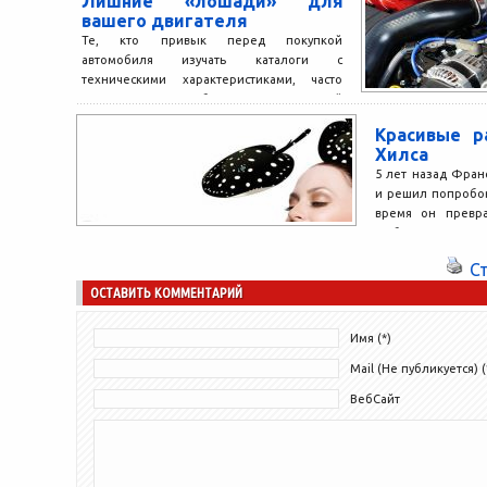
Лишние «лошади» для
вашего двигателя
Те, кто привык перед покупкой
автомобиля изучать каталоги с
техническими характеристиками, часто
удивляются: объем двигателей
одинаковый, диаметр цилиндров, ход
Красивые р
поршня...
Хилса
5 лет назад Фран
и решил попробов
время он превра
любителя в...
С
ОСТАВИТЬ КОММЕНТАРИЙ
Имя (*)
Mail (Не публикуется) (
ВебСайт