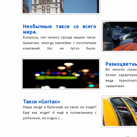
Необычные такси со всего
мира.
Казалось, нет ничего проще машин такси.
Шашечки, иногда наклейки с логотипами
компаний. Но, не тут-то было.
Оказывается, автомобили такси –...
Разноцветны
Во многих стран
более характерн
вида транспорт
«шашечки». 
характерной окрас
Такси «Gortax»
Наши люди в булочную на такси не ездят?
Ещё как ездят! А ещё в поликлинику с
ребенком, на отдых с...