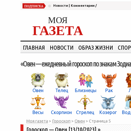
Новости
|
Комментарии
/
МОЯ
ГАЗЕТА
ГЛАВНАЯ
НОВОСТИ
ОБРАЗ ЖИЗНИ
СПОР
«Овен —
ежедневный гороскоп по знакам Зоди
Овен
Телец
Близнецы
Рак
Весы
Скорпион
Стрелец
Козерог
Вод
Моя газета
>
Гороскоп
>
Овен
> Страница
5
Гороскоп — Овен [13/10/2023]
»