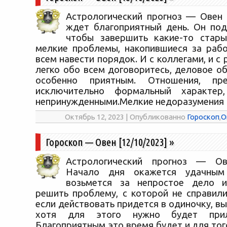
Астрологический прогноз — Овен [
ждет благоприятный день. Он под
чтобы завершить какие-то стары
мелкие проблемы, накопившиеся за раб
всем навести порядок. И с коллегами, и с
легко обо всем договоритесь, деловое о
особенно приятным. Отношения, пр
исключительно формальный характер
непринужденными.Мелкие недоразумения
Октябрь 12, 2023 | Опубликованно
Гороскоп
,
О
Гороскоп — Овен [12/10/2023]
»
Астрологический прогноз — Ове
Начало дня окажется удачным
возьмется за непростое дело и
решить проблему, с которой не справили
если действовать придется в одиночку, вы
хотя для этого нужно будет прил
Благоприятным это время будет и для тог