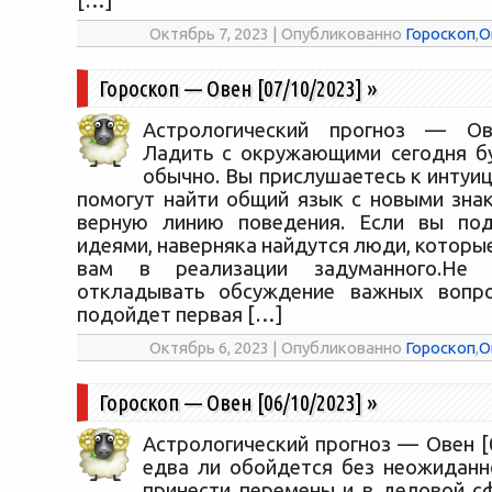
[…]
Октябрь 7, 2023 | Опубликованно
Гороскоп
,
О
Гороскоп — Овен [07/10/2023]
»
Астрологический прогноз — Ове
Ладить с окружающими сегодня б
обычно. Вы прислушаетесь к интуиц
помогут найти общий язык с новыми зна
верную линию поведения. Если вы под
идеями, наверняка найдутся люди, которы
вам в реализации задуманного.Не 
откладывать обсуждение важных вопро
подойдет первая […]
Октябрь 6, 2023 | Опубликованно
Гороскоп
,
О
Гороскоп — Овен [06/10/2023]
»
Астрологический прогноз — Овен [
едва ли обойдется без неожиданн
принести перемены и в деловой сф