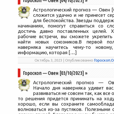
Гороскоп — Овен [04/10/2023]
»
Астрологический прогноз — Овен [
сложится удачно и не принесет се
для беспокойства. Звезды поддерж
начинаниях, помогут справиться со сл
достичь давно поставленных целей. 
рабочие встречи, вы сможете укрепить
найти новых союзников.В первой по
наверняка научитесь чему-то новому
информацию, которая […]
Октябрь 3, 2023 | Опубликованно
Гороскоп
,
О
Гороскоп — Овен [03/10/2023]
»
Астрологический прогноз — Ове
Начало дня наверняка удивит вас
развиваться не совсем так, как все 
то решения придется принимать на ходу
хорошо, если вы сохраните самооблада
волноваться из-за пустяков. Полезными 