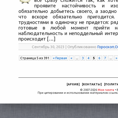
все сразу сложится так, как хот
проявите настойчивость и изоб
обязательно добьетесь своего, а заодно
что вскоре обязательно пригодится.
трудностями в одиночку не придется: ря
готовые в любой момент прийти н
наблюдательность и неподдельный интере
происходит […]
Сентябрь 30, 2023 | Опубликованно
Гороскоп
,
О
Страница 5 из 391
« Первая
«
...
3
4
5
6
7
...
»
[
АРХИВ
]
[
КОНТАКТЫ
]
[
ПОЛИТ
© 2007-2026
Моя газета
• 
При цитировании и использовании материалов ссылка,