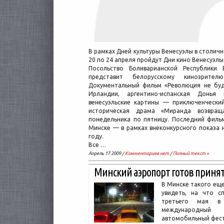
В рамках Дней культуры Венесуэлы в столич
20 по 24 апреля пройдут Дни кино Венесуэлы
Посольство Боливарианской Республики 
представит белорусскому кинозрител
Документальный фильм «Революция не буд
Ирландии, аргентино-испанская Донь
венесуэльские картины — приключенческий
историческая драма «Миранда возвращ
понедельника по пятницу. Последний фильм
Минске — в рамках внеконкурсного показа 
году.
Все …
Апрель 17 2009 /
Комментариев нет
/
Полный текст »
Минский аэропорт готов приня
В Минске такого еще
увидеть, на что с
третьего мая в 
международный
автомобильный фест