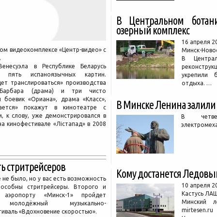
В Центральном ботани
озерный комплекс
16 апреля 
ном видеокомплексе «Центр-видео» с
Минск-Ново
.
В Централ
Венесуэла в Республике Беларусь
реконструк
ю пять испаноязычных картин.
укрепили 
ет транслироваться» производства
отдыха. …
я Барбара (драма) и три чисто
 боевик «Ориана», драма «Класс»,
В Минске Ленина залили
ается» покажут в кинотеатре с
, к слову, уже демонстрировался в
В четве
на кинофестивале «Лістапад» в 2008
электромех
ть стритрейсеров
Кому достанется Ледовы
 не было, но у вас есть возможность
10 апреля 2
пособны стритрейсеры. Второго и
Кастусь ЛА
аэропорту «Минск-1» пройдет
Минский л
 молодёжный музыкально-
mirtesen.ru
иваль «Вдохновение скоростью».