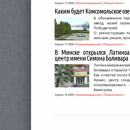
Апрель 17 2009 /
Комментариев нет
/
Полный текст »
Каким будет Комсомольское озе
В обновленном пар
звезд, музей скул
Победителей.
О реконструкции п
минчане узнали, про
Апрель 17 2009 /
Комментариев нет
/
Полный текст »
В Минске открылся Латиноа
центр имени Симона Боливара
Латиноамерикански
Боливара открылся 1
Как отметил посол 
Нуньес, центр соз
популяризировать
Венесуэлы
Апрель 16 2009 /
Комментариев нет
/
Полный текст »