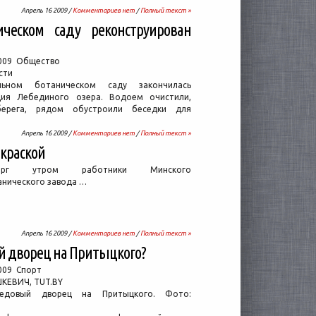
Апрель 16 2009 /
Комментариев нет
/
Полный текст »
ческом саду реконструирован
2009 Общество
сти
ьном ботаническом саду закончилась
ция Лебединого озера. Водоем очистили,
берега, рядом обустроили беседки для
Апрель 16 2009 /
Комментариев нет
/
Полный текст »
 краской
рг утром работники Минского
анического завода …
Апрель 16 2009 /
Комментариев нет
/
Полный текст »
й дворец на Притыцкого?
009 Спорт
ШКЕВИЧ, TUT.BY
едовый дворец на Притыцкого. Фото: