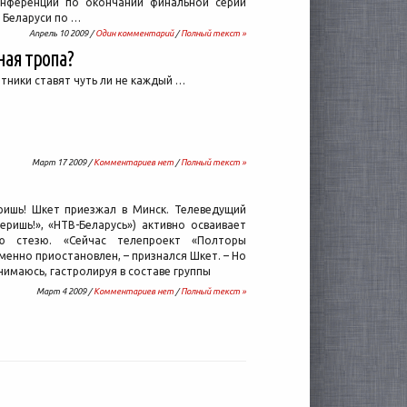
онференции по окончании финальной серии
 Беларуси по …
Апрель 10 2009 /
Один комментарий
/
Полный текст »
ная тропа?
тники ставят чуть ли не каждый …
Март 17 2009 /
Комментариев нет
/
Полный текст »
ришь! Шкет приезжал в Минск. Телеведущий
еришь!», «НТВ-Беларусь») активно осваивает
ую стезю. «Сейчас телепроект «Полторы
менно приостановлен, – признался Шкет. – Но
нимаюсь, гастролируя в составе группы
Март 4 2009 /
Комментариев нет
/
Полный текст »