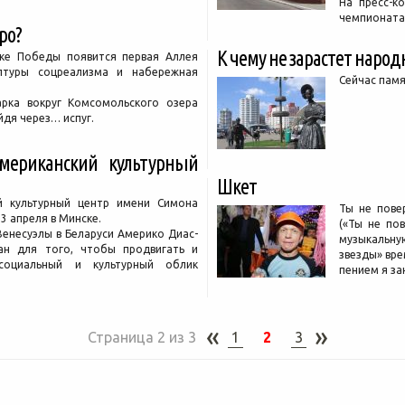
На пресс-к
чемпионата
ро?
К чему не зарастет народ
ке Победы появится первая Аллея
ьптуры соцреализма и набережная
Сейчас памя
арка вокруг Комсомольского озера
йдя через… испуг.
мериканский культурный
Шкет
й культурный центр имени Симона
Ты не пове
3 апреля в Минске.
(«Ты не пов
Венесуэлы в Беларуси Америко Диас-
музыкальн
дан для того, чтобы продвигать и
звезды» вре
 социальный и культурный облик
пением я за
«
»
Страница 2 из 3
1
2
3