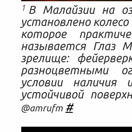
1
В Малайзии на оз
установлено колесо 
которое практич
называется Глаз М
зрелище: фейервер
разноцветными о
условии наличия 
устойчивой повер
#
@amrufm