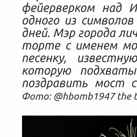
фейерверком над И
одного из символов
дней. Мэр города ли
торте с именем мо
песенку, известн
которую подхваты
поздравить мост с
Фото: @hbomb1947 the tu