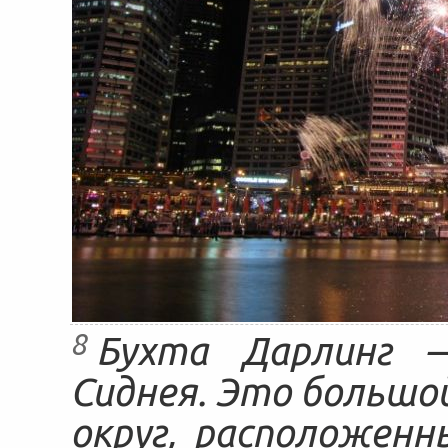
8
Бухта Дарлинг 
Сиднея. Это большо
округ, расположенн