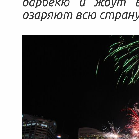
барбекю и ждут в
озаряют всю страну