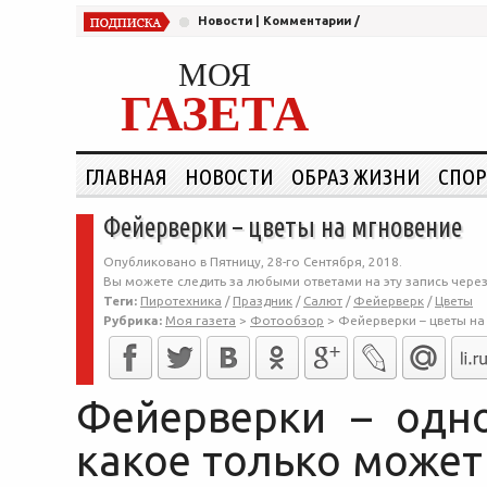
Новости
|
Комментарии
/
МОЯ
ГАЗЕТА
ГЛАВНАЯ
НОВОСТИ
ОБРАЗ ЖИЗНИ
СПОР
Фейерверки – цветы на мгновение
Опубликовано в Пятницу, 28-го Сентября, 2018.
Вы можете следить за любыми ответами на эту запись чере
Теги:
Пиротехника
/
Праздник
/
Салют
/
Фейерверк
/
Цветы
Рубрика:
Моя газета
>
Фотообзор
>
Фейерверки – цветы на
Фейерверки – одно
какое только может 