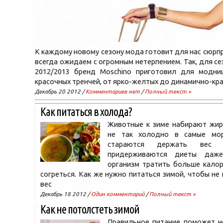
К каждому новому сезону мода готовит для нас сюрпр
всегда ожидаем с огромным нетерпением. Так, для се
2012/2013 бренд Moschino приготовил для модн
красочных тренчей, от ярко-желтых до динамично-кра
Декабрь 20 2012 /
Комментариев нет
/
Полный текст »
Как питаться в холода?
Животные к зиме набирают жир
не так холодно в самые мо
стараются держать ве
придерживаются диеты даже
организм тратить больше калор
согреться. Как же нужно питаться зимой, чтобы не
вес
Декабрь 18 2012 /
Один комментарий
/
Полный текст »
Как не потолстеть зимой
Правильное питание поможет н