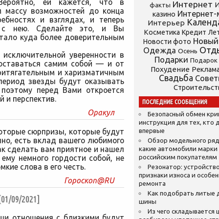
Вероятно, ей кажется, что в
Интернет
И
факты
м массу возможностей до конца
Интернет-
казино
ребностях и взглядах, и теперь
Календ
Интерьер
 с нею. Сделайте это, и Вы
Косметика
Кредит
Ле
стало куда более доверительным
Новый
Новости фото
Отд
Одежда
Осень
 исключительной уверенности в
Подарки
Подарок
 оставаться самим собой — и от
Похудение
Реклам
притягательным и харизматичным
Свадьба
Сове
 период звезды будут оказывать
Строительст
 поэтому перед Вами откроется
 и перспектив.
ПОСЛЕДНИЕ СООБЩЕНИЯ
Оракул
Безопасный обмен кр
инструкция для тех, кто 
оторые сюрпризы, которые будут
впервые
нно, есть вклад вашего любимого
Обзор модельного ряд
ак сделать вам приятное и нашел
какие автомобили марки
ему немного гордости собой, не
российским покупателям
мкие слова в его честь.
Резонатор: устройство
признаки износа и особе
Гороскоп@RU
ремонта
Как подобрать литые 
1/09/2021]
шины
Из чего складывается ц
ши отношения с близкими будут