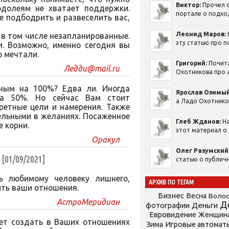
Виктор:
Прочел с
одолеям не хватает поддержки.
портале о подход
 подбодрить и развеселить вас,
Леонид Маров:
в том числе незапланированные.
эту статью про п
. Возможно, именно сегодня вы
о мечтали.
Григорий:
Почит
Ледди@mail.ru
Охотникова про а
ным на 100%? Едва ли. Иногда
Ярослав Озимый
на 50%. Но сейчас Вам стоит
а Ладо Охотников
ретные цели и намерения. Также
ельными в желаниях. Посаженное
Глеб Жданов:
На
е корни.
этот материал о 
Оракул
Олег Разумский
1/09/2021]
статью о публичн
ть любимому человеку лишнего,
АРХИВ ПО ТЕГАМ
ить ваши отношения.
Бизнес
Весна
Воло
АстроМеридиан
Д
фотографии
Деньги
Евровидение
Женщин
чет создать в Ваших отношениях
Зима
Игровые автомат