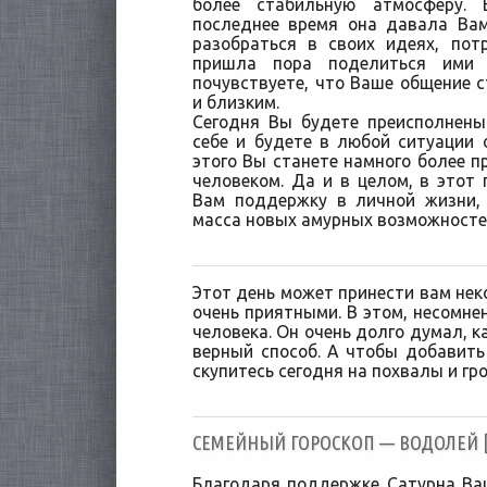
более стабильную атмосферу. 
последнее время она давала Ва
разобраться в своих идеях, пот
пришла пора поделиться ими
почувствуете, что Ваше общение 
и близким.
Сегодня Вы будете преисполнены
себе и будете в любой ситуации
этого Вы станете намного более 
человеком. Да и в целом, в этот
Вам поддержку в личной жизни,
масса новых амурных возможностей
Этот день может принести вам нек
очень приятными. В этом, несомне
человека. Он очень долго думал, к
верный способ. А чтобы добавить 
скупитесь сегодня на похвалы и гро
CЕМЕЙНЫЙ ГОРОСКОП — ВОДОЛЕЙ [0
Благодаря поддержке Сатурна Ва