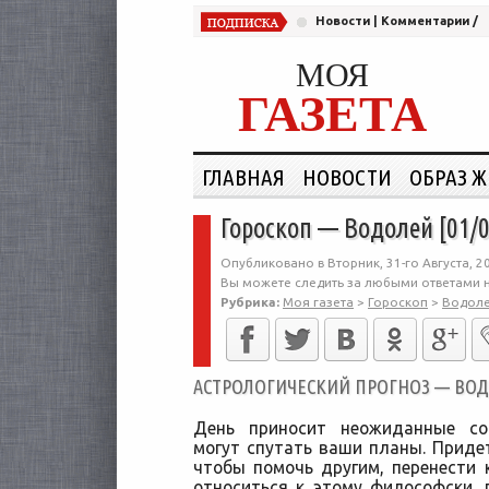
Новости
|
Комментарии
/
МОЯ
ГАЗЕТА
ГЛАВНАЯ
НОВОСТИ
ОБРАЗ 
Гороскоп — Водолей [01/0
Опубликовано в Вторник, 31-го Августа, 2
Вы можете следить за любыми ответами н
Рубрика:
Моя газета
>
Гороскоп
>
Водол
АСТРОЛОГИЧЕСКИЙ ПРОГНОЗ — ВОДОЛ
День приносит неожиданные со
могут спутать ваши планы. Приде
чтобы помочь другим, перенести к
относиться к этому философски, 