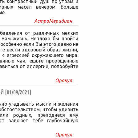
ть контрастный душ по утрам и
ирных масел вечером. Больше
ью.
АстроМеридиан
збавления от различных мелких
 Вам жизнь. Неплохо бы пройти
особенно если Вы этого давно не
те вести здоровый образ жизни,
 с агрессией окружающего мира.
авяные чаи, ешьте пророщенные
авиться от аллергии, попробуйте
Оракул
[01/09/2021]
чно угадывать мысли и желания
обстоятельством, чтобы удивить
 или родных, преподнеся ему
ст завоюет тебе глубочайшую
Оракул