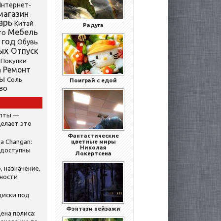
нтернет-
магазин
арь
Китай
Радуга
Мебель
то
 год
Обувь
ых
Отпуск
Покупки
Ремонт
а
ты
Соль
Поиграй с едой
во
ипты —
делает это
Фантастические
а Changan:
цветные миры
Николая
 доступны
Локертсена
, назначение,
нности
диски под
Фэнтази пейзажи
ена полиса: