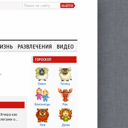
ИЗНЬ
РАЗВЛЕЧЕНИЯ
ВИДЕО
ГОРОСКОП
и.
Овен
Телец
Близнецы
Рак
Вчера как
легами о...
Лев
Дева