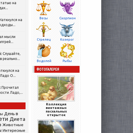
татью на
ах...
Весы
Скорпион
Наткнулся на
одходы...
ал мысли
Стрелец
Козерог
пгрей...
:
Слушайте,
 реально...
Водолей
Рыбы
ФОТОГАЛЕРЕЯ
ткнулся на
Ладо О...
:
Прочитал
ости Ладо,...
Коллекция
винтажных
пасхальных
День в
сы
открыток
ети
Диета
а
Животные
ы
Интересные