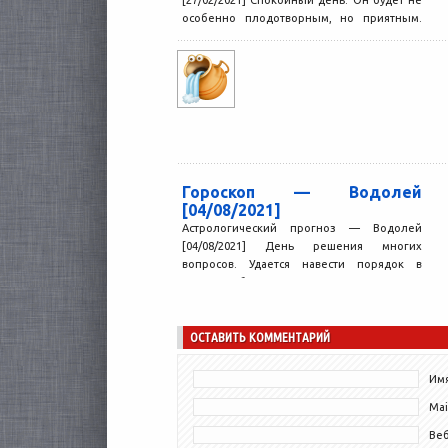
особенно плодотворным, но приятным.
Будет возможность заняться интересным
делом, научиться...
Гороскоп — Водолей
[04/08/2021]
Астрологический прогноз — Водолей
[04/08/2021] День решения многих
вопросов. Удается навести порядок в
делах, избавиться от того, что мешало
двигаться...
ОСТАВИТЬ КОММЕНТАРИЙ
Имя
Mai
Ве