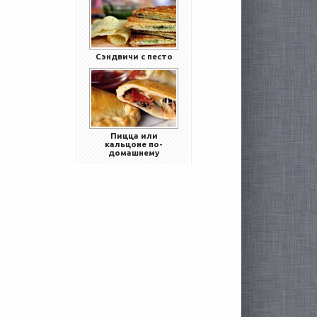
Сэндвичи с песто
Пицца или
кальцоне по-
домашнему