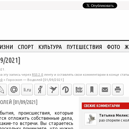
ЖИЗНИ
СПОРТ
КУЛЬТУРА
ПУТЕШЕСТВИЯ
ФОТО
Ж
9/2021]
021.
а эту запись через
RSS 2.0
ленту и оставлять свои комментарии в конце стать
ей
>
Гороскоп — Водолей [01/09/2021]
ЕЙ [01/09/2021]
СВЕЖИЕ КОММЕНТАРИИ
бытия, происшествия, которые
Татьяна Мелик:
тся отложить собственные дела,
раз спорили с кол
акие-то встречи. Вы стараетесь
поскольку понимаете, что нужно