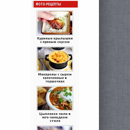
ФОТО-РЕЦЕПТЫ
Куриные крылышки
с пряным соусом
Макароны с сыром
запеченные в
горшочках
Цыпленок чили в
юго-западном
стиле