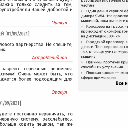
разбираем ипотечное стр
 Важно только следить за тем,
частям
лоупотребляли Вашей добротой и
Один день в сервисе 
дилера SWM. Что происхо
машиной, пока вы пьёте 
Оракул
Кроссовер на трассе: ч
происходит с комфортом
[01/09/2021]
на дистанции 500+ км
Городской кроссовер 
ового партнерства. Не спешите,
деньги. Тест первого авт
ик.
тех, кто ещё учится «чув
машину
АстроМеридиан
Причины протечек кр
способы их устранения
назреют серьезные перемены.
Плоская кровля — плю
ксимум! Очень может быть, что
сферы применения
кажется более подходящим для
Все 
Оракул
/09/2021]
удете постоянно нервничать, то
ервную систему, расслабьтесь.
 больше ходить пешком, так же