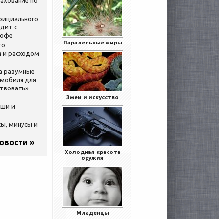
ахование по
официального
дит с
кофе
Паралельные миры
то
 и расходом
за разумные
омобиля для
ствовать»
Змеи и искусство
ыши и
сы, минусы и
новости »
Холодная красота
оружия
Младенцы