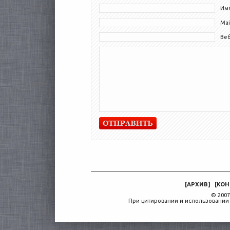
Имя
Mai
Ве
[
АРХИВ
]
[
КОН
© 2007
При цитировании и использовании 