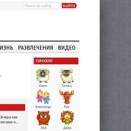
ИЗНЬ
РАЗВЛЕЧЕНИЯ
ВИДЕО
ГОРОСКОП
и.
Овен
Телец
Близнецы
Рак
Вчера как
легами о...
Лев
Дева