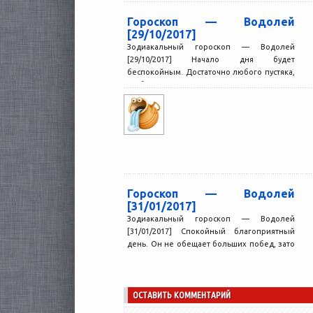
Гороскоп — Водолей
[29/10/2017]
Зодиакальный гороскоп — Водолей
[29/10/2017] Начало дня будет
беспокойным. Достаточно любого пустяка,
чтобы вы начали волноваться и ждать
неприятностей. Окружающие...
Гороскоп — Водолей
[31/01/2017]
Зодиакальный гороскоп — Водолей
[31/01/2017] Спокойный благоприятный
день. Он не обещает больших побед, зато
позволяет навести порядок в делах,
решить...
ОСТАВИТЬ КОММЕНТАРИЙ