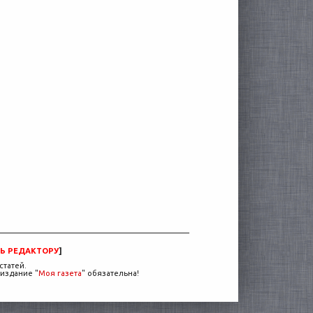
Ь РЕДАКТОРУ
]
статей.
издание "
Моя газета
" обязательна!