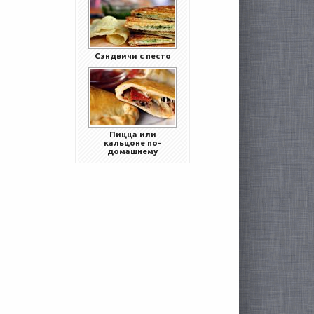
Сэндвичи с песто
Пицца или
кальцоне по-
домашнему