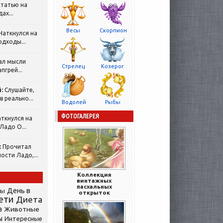
татью на
ах...
Весы
Скорпион
Наткнулся на
одходы...
ал мысли
Стрелец
Козерог
пгрей...
:
Слушайте,
 реально...
Водолей
Рыбы
ФОТОГАЛЕРЕЯ
ткнулся на
Ладо О...
:
Прочитал
ости Ладо,...
Коллекция
винтажных
пасхальных
День в
сы
открыток
ети
Диета
а
Животные
ы
Интересные