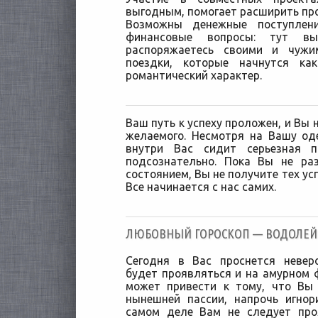
выгодным, помогает расширить пр
Возможны денежные поступлен
финансовые вопросы: тут вы
распоряжаетесь своими и чужи
поездки, которые начнутся ка
романтический характер.
Ваш путь к успеху проложен, и Вы н
желаемого. Несмотря на Вашу од
внутри Вас сидит серьезная п
подсознательно. Пока Вы не ра
состоянием, Вы не получите тех ус
Все начинается с нас самих.
ЛЮБОВНЫЙ ГОРОСКОП — ВОДОЛЕЙ [1
Сегодня в Вас проснется невер
будет проявляться и на амурном ф
может привести к тому, что Вы
нынешней пассии, напрочь игнор
самом деле Вам не следует про