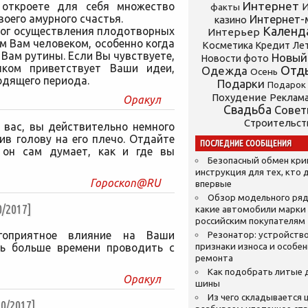
Интернет
откроете для себя множество
И
факты
оего амурного счастья.
Интернет-
казино
Календ
лог осуществления плодотворных
Интерьер
м Вам человеком, особенно когда
Косметика
Кредит
Ле
Вам рутины. Если Вы чувствуете,
Новый
Новости фото
ком приветствует Ваши идеи,
Отд
Одежда
Осень
одящего периода.
Подарки
Подарок
Похудение
Реклам
Оракул
Свадьба
Сове
Строительст
 вас, вы действительно немного
ив голову на его плечо. Отдайте
ПОСЛЕДНИЕ СООБЩЕНИЯ
 он сам думает, как и где вы
Безопасный обмен кр
инструкция для тех, кто 
Гороскоп@RU
впервые
Обзор модельного ряд
/2017]
какие автомобили марки
российским покупателям
гоприятное влияние на Ваши
Резонатор: устройство
сь больше времени проводить с
признаки износа и особе
ремонта
Как подобрать литые 
Оракул
шины
Из чего складывается ц
0/2017]