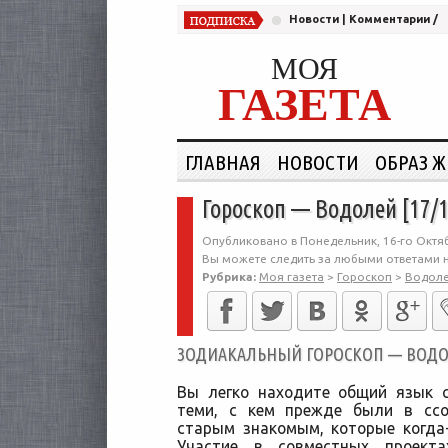
Новости
|
Комментарии
/
МОЯ
ГАЗЕТА
ГЛАВНАЯ
НОВОСТИ
ОБРАЗ 
Гороскоп — Водолей [17/1
Опубликовано в Понедельник, 16-го Октяб
Вы можете следить за любыми ответами н
Рубрика:
Моя газета
>
Гороскоп
>
Водол
ЗОДИАКАЛЬНЫЙ ГОРОСКОП — ВОДОЛЕ
Вы легко находите общий язык 
теми, с кем прежде были в ссо
старым знакомым, которые когда
Участие в совместных проект