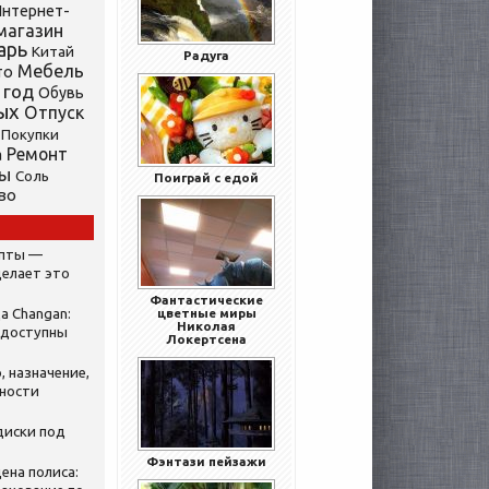
нтернет-
магазин
арь
Китай
Радуга
Мебель
то
 год
Обувь
ых
Отпуск
Покупки
Ремонт
а
ты
Соль
Поиграй с едой
во
ипты —
делает это
Фантастические
а Changan:
цветные миры
Николая
 доступны
Локертсена
, назначение,
нности
диски под
Фэнтази пейзажи
ена полиса: