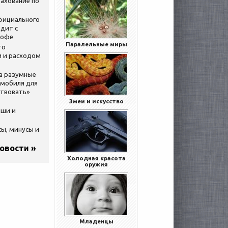
ахование по
официального
дит с
кофе
Паралельные миры
то
 и расходом
за разумные
омобиля для
ствовать»
Змеи и искусство
ыши и
сы, минусы и
новости »
Холодная красота
оружия
Младенцы