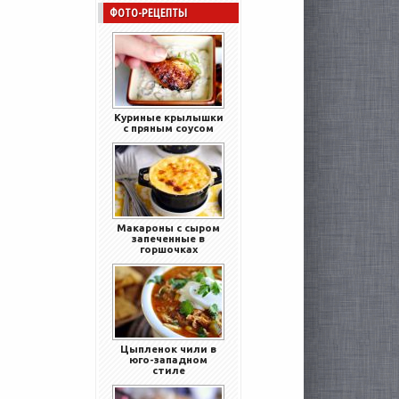
ФОТО-РЕЦЕПТЫ
Куриные крылышки
с пряным соусом
Макароны с сыром
запеченные в
горшочках
Цыпленок чили в
юго-западном
стиле