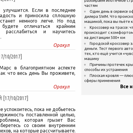
разбираем ипотечное стр
частям
у улучшится. Если в последнее
Один день в сервисе 
адость и приносила сплошную
дилера SWM. Что происхо
 станет немного легче. Но под
машиной, пока вы пьёте 
будете отличаться крайним
Кроссовер на трассе: ч
сь расслабиться и научитесь
происходит с комфортом
.
на дистанции 500+ км
Городской кроссовер 
Оракул
деньги. Тест первого авт
тех, кто ещё учится «чув
/10/2017]
машину
Причины протечек кр
Марс в благоприятном аспекте
способы их устранения
ак что весь день Вы проживете,
Плоская кровля — плю
сферы применения
Все 
Оракул
17/10/2017]
е успокоитесь, пока не добьетесь
ержимость поставленной целью,
роблема, которая грызет Вас
зберетесь со своим внутренним
пехов, на которые рассчитываете.