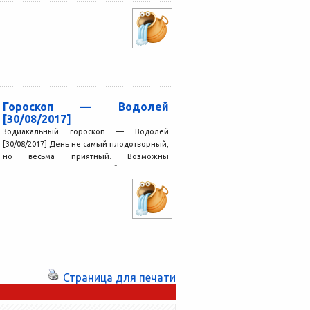
сложные дела,...
Гороскоп — Водолей
[30/08/2017]
Зодиакальный гороскоп — Водолей
[30/08/2017] День не самый плодотворный,
но весьма приятный. Возможны
интересные встречи, будет шанс
познакомиться с людьми,...
Страница для печати