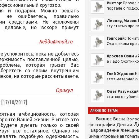
Виктор:
Прочел с
офессиональный кругозор.
портале о подход
ия и подарки. Можно решать
 не ошибаетесь, правильно
Леонид Маров:
ми средствами. Не исключены
эту статью про п
к деловые, но вскоре примут
Григорий:
Почит
Ледди@mail.ru
Охотникова про а
е успокоитесь, пока не добьетесь
Ярослав Озимый
ержимость поставленной целью,
а Ладо Охотников
роблема, которая грызет Вас
зберетесь со своим внутренним
Глеб Жданов:
На
пехов, на которые рассчитываете.
этот материал о 
Оракул
Олег Разумский
статью о публичн
7/10/2017]
АРХИВ ПО ТЕГАМ
оятная амбициозность, которая
Бизнес
Весна
Воло
ронте Вашей жизни. В итоге это
Д
фотографии
Деньги
 будете думать только о своей
Евровидение
ируя все остальное. Однако на
Женщин
являть подобную одержимость.
Зима
Игровые автомат