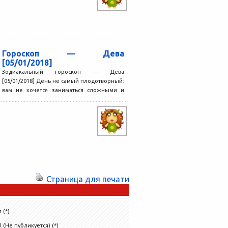
Гороскоп — Дева
[05/01/2018]
Зодиакальный гороскоп — Дева
[05/01/2018] День не самый плодотворный:
вам не хочется заниматься сложными и
утомительными делами, ломать голову,
решая...
Страница для печати
 (*)
l (Не публикуется) (*)