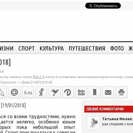
ЖИЗНИ
СПОРТ
КУЛЬТУРА
ПУТЕШЕСТВИЯ
ФОТО
Ж
018]
18.
а эту запись через
RSS 2.0
ленту и оставлять свои комментарии в конце стать
Гороскоп — Дева [19/01/2018]
9/01/2018]
СВЕЖИЕ КОММЕНТАРИИ
ся со всеми трудностями, нужно
Татьяна Мелик:
дается нелегко, особенно юным
раз спорили с кол
торых пока небольшой опыт
. Стоит прислушаться к советам