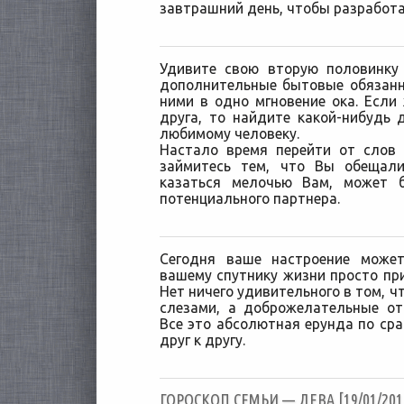
завтрашний день, чтобы разработа
Удивите свою вторую половинку
дополнительные бытовые обязанн
ними в одно мгновение ока. Если
друга, то найдите какой-нибудь 
любимому человеку.
Настало время перейти от слов 
займитесь тем, что Вы обещали
казаться мелочью Вам, может 
потенциального партнера.
Сегодня ваше настроение може
вашему спутнику жизни просто при
Нет ничего удивительного в том, ч
слезами, а доброжелательные от
Все это абсолютная ерунда по сра
друг к другу.
ГОРОСКОП СЕМЬИ — ДЕВА [19/01/201