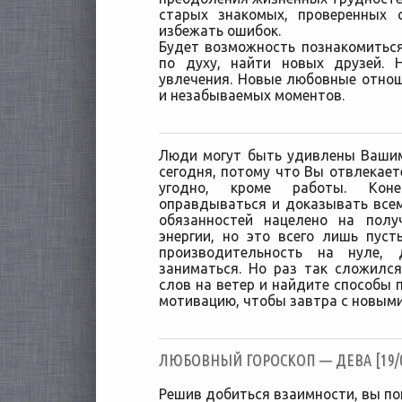
старых знакомых, проверенных 
избежать ошибок.
Будет возможность познакомитьс
по духу, найти новых друзей. 
увлечения. Новые любовные отно
и незабываемых моментов.
Люди могут быть удивлены Ваши
сегодня, потому что Вы отвлекает
угодно, кроме работы. Кон
оправдываться и доказывать всем
обязанностей нацелено на полу
энергии, но это всего лишь пус
производительность на нуле,
заниматься. Но раз так сложился
слов на ветер и найдите способы 
мотивацию, чтобы завтра с новыми
ЛЮБОВНЫЙ ГОРОСКОП — ДЕВА [19/0
Решив добиться взаимности, вы пой