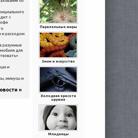
ахование по
официального
дит с
кофе
Паралельные миры
то
 и расходом
за разумные
омобиля для
ствовать»
Змеи и искусство
ыши и
сы, минусы и
новости »
Холодная красота
оружия
Младенцы