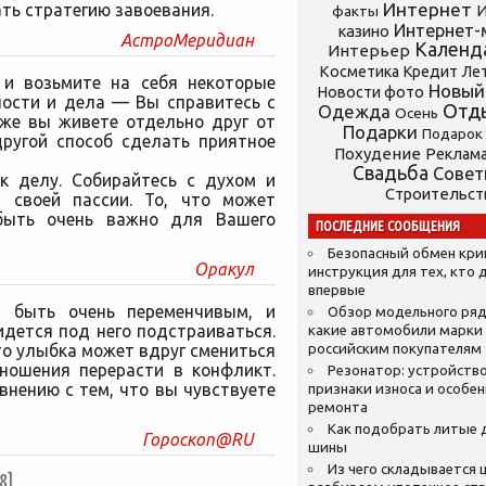
Интернет
ть стратегию завоевания.
И
факты
Интернет-
казино
АстроМеридиан
Календ
Интерьер
Косметика
Кредит
Ле
 и возьмите на себя некоторые
Новый
Новости фото
ости и дела — Вы справитесь с
Отд
Одежда
Осень
 же вы живете отдельно друг от
Подарки
Подарок
другой способ сделать приятное
Похудение
Реклам
Свадьба
Сове
к делу. Собирайтесь с духом и
Строительст
 своей пассии. То, что может
быть очень важно для Вашего
ПОСЛЕДНИЕ СООБЩЕНИЯ
Безопасный обмен кр
Оракул
инструкция для тех, кто 
впервые
т быть очень переменчивым, и
Обзор модельного ряд
дется под него подстраиваться.
какие автомобили марки
то улыбка может вдруг смениться
российским покупателям
ношения перерасти в конфликт.
Резонатор: устройство
внению с тем, что вы чувствуете
признаки износа и особе
ремонта
Как подобрать литые 
Гороскоп@RU
шины
Из чего складывается ц
8]