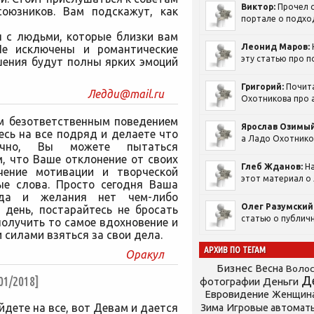
Виктор:
Прочел с
союзников. Вам подскажут, как
портале о подход
я с людьми, которые близки вам
Леонид Маров:
Не исключены и романтические
эту статью про п
шения будут полны ярких эмоций
Григорий:
Почит
Ледди@mail.ru
Охотникова про а
м безответственным поведением
Ярослав Озимый
есь на все подряд и делаете что
а Ладо Охотников
ечно, Вы можете пытаться
, что Ваше отклонение от своих
Глеб Жданов:
На
чение мотивации и творческой
этот материал о 
тые слова. Просто сегодня Ваша
 да и желания нет чем-либо
Олег Разумский
 день, постарайтесь не бросать
статью о публичн
получить то самое вдохновение и
 силами взяться за свои дела.
АРХИВ ПО ТЕГАМ
Оракул
Бизнес
Весна
Воло
Д
1/2018]
фотографии
Деньги
Евровидение
Женщин
дете на все, вот Девам и дается
Зима
Игровые автомат