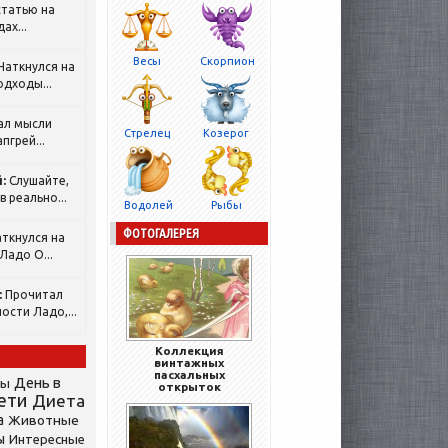
татью на
ах...
Весы
Скорпион
Наткнулся на
одходы...
ал мысли
Стрелец
Козерог
пгрей...
:
Слушайте,
 реально...
Водолей
Рыбы
ФОТОГАЛЕРЕЯ
ткнулся на
Ладо О...
:
Прочитал
ости Ладо,...
Коллекция
винтажных
пасхальных
День в
сы
открыток
ети
Диета
а
Животные
ы
Интересные