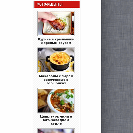
ФОТО-РЕЦЕПТЫ
Куриные крылышки
с пряным соусом
Макароны с сыром
запеченные в
горшочках
Цыпленок чили в
юго-западном
стиле