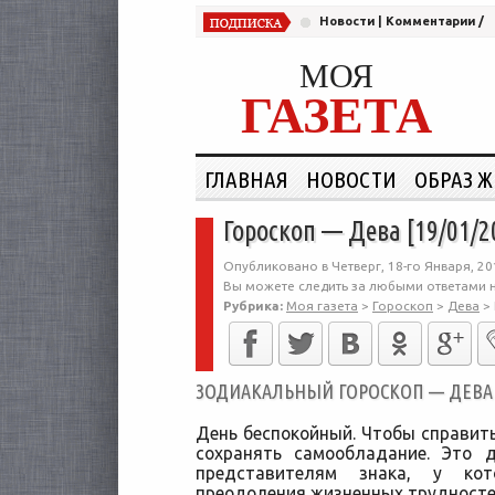
Новости
|
Комментарии
/
МОЯ
ГАЗЕТА
ГЛАВНАЯ
НОВОСТИ
ОБРАЗ 
Гороскоп — Дева [19/01/2
Опубликовано в Четверг, 18-го Января, 20
Вы можете следить за любыми ответами н
Рубрика:
Моя газета
>
Гороскоп
>
Дева
>
ЗОДИАКАЛЬНЫЙ ГОРОСКОП — ДЕВА [1
День беспокойный. Чтобы справить
сохранять самообладание. Это 
представителям знака, у ко
преодоления жизненных трудностей