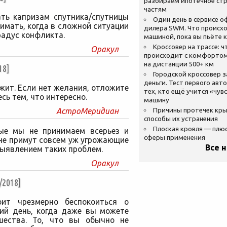
разбираем ипотечное стр
частям
ать капризам спутника/спутницы
Один день в сервисе 
имать, когда в сложной ситуации
дилера SWM. Что происхо
радус конфликта.
машиной, пока вы пьёте 
Кроссовер на трассе: ч
Оракул
происходит с комфортом
на дистанции 500+ км
18]
Городской кроссовер 
деньги. Тест первого авт
жит. Если нет желания, отложите
тех, кто ещё учится «чув
есь тем, что интересно.
машину
АстроМеридиан
Причины протечек кр
способы их устранения
Плоская кровля — плю
рые мы не принимаем всерьез и
сферы применения
 не примут совсем уж угрожающие
Все 
ыявлением таких проблем.
Оракул
2018]
оит чрезмерно беспокоиться о
ий день, когда даже вы можете
шества. То, что вы обычно не