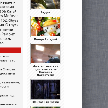
нтернет-
магазин
арь
Китай
Радуга
Мебель
то
 год
Обувь
ых
Отпуск
Покупки
Ремонт
а
ты
Соль
Поиграй с едой
во
ипты —
делает это
Фантастические
а Changan:
цветные миры
Николая
 доступны
Локертсена
, назначение,
нности
диски под
Фэнтази пейзажи
ена полиса: