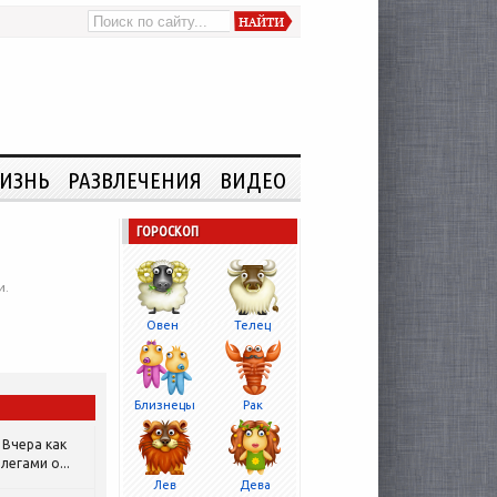
ИЗНЬ
РАЗВЛЕЧЕНИЯ
ВИДЕО
ГОРОСКОП
и.
Овен
Телец
Близнецы
Рак
Вчера как
легами о...
Лев
Дева