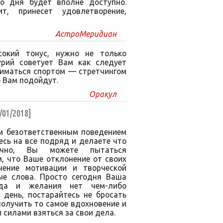
го дня будет вполне доступно.
т, принесет удовлетворение,
АстроМеридиан
сокий тонус, нужно не только
урий советует Вам как следует
ниматься спортом — стретчингом
 Вам подойдут.
Оракул
01/2018]
м безответственным поведением
есь на все подряд и делаете что
ечно, Вы можете пытаться
, что Ваше отклонение от своих
чение мотивации и творческой
тые слова. Просто сегодня Ваша
 да и желания нет чем-либо
 день, постарайтесь не бросать
получить то самое вдохновение и
 силами взяться за свои дела.