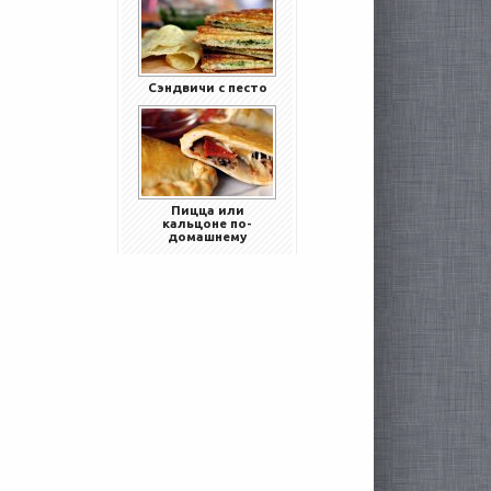
Сэндвичи с песто
Пицца или
кальцоне по-
домашнему