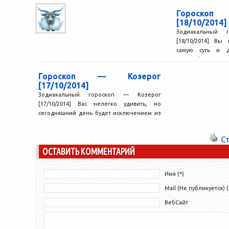
Гороско
[18/10/2014]
Зодиакальный 
[18/10/2014] Вы
самую суть и д
скрытый смысл там,
Гороскоп — Козерог
[17/10/2014]
Зодиакальный гороскоп — Козерог
[17/10/2014] Вас нелегко удивить, но
сегодняшний день будет исключением из
правил. Впереди Вас ждет как минимум...
С
ОСТАВИТЬ КОММЕНТАРИЙ
Имя (*)
Mail (Не публикуется) (
ВебСайт