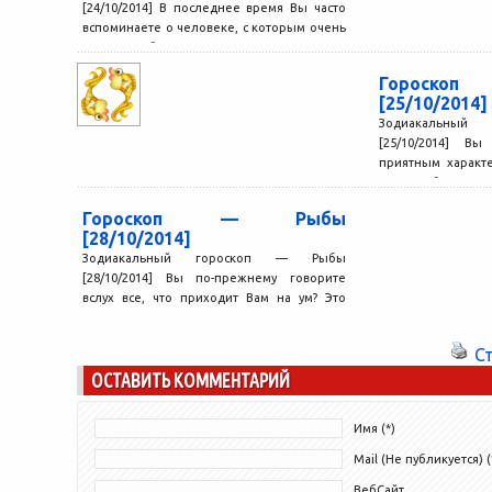
[24/10/2014] В последнее время Вы часто
вспоминаете о человеке, с которым очень
давно не общались. А...
Гороск
[25/10/2014]
Зодиакальный
[25/10/2014] В
приятным характе
и способны уви
человеке....
Гороскоп — Рыбы
[28/10/2014]
Зодиакальный гороскоп — Рыбы
[28/10/2014] Вы по-прежнему говорите
вслух все, что приходит Вам на ум? Это
довольно приятное ощущение. Вам...
С
ОСТАВИТЬ КОММЕНТАРИЙ
Имя (*)
Mail (Не публикуется) (
ВебСайт