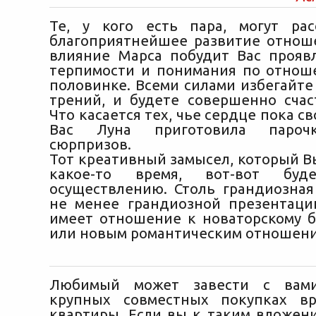
Те, у кого есть пара, могут ра
благоприятнейшее развитие отно
влияние Марса побудит Вас прояв
терпимости и понимания по отно
половинке. Всеми силами избегайте
трений, и будете совершенно счас
Что касается тех, чье сердце пока св
Вас Луна приготовила пароч
сюрпризов.
Тот креативный замысел, который 
какое-то время, вот-вот бу
осуществлению. Столь грандиозная
не менее грандиозной презентаци
имеет отношение к новаторскому б
или новым романтическим отношен
Любимый может завести с вами
крупных совместных покупках в
квартиры. Если вы к таким вложени