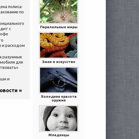
ена полиса:
ахование по
официального
Паралельные миры
дит с
кофе
то
 и расходом
за разумные
Змеи и искусство
омобиля для
ствовать»
ыши и
новости »
Холодная красота
оружия
Младенцы