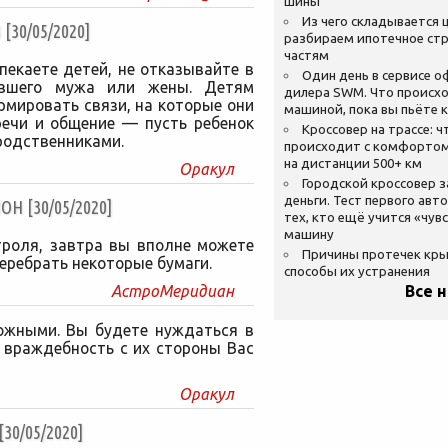
шины
Из чего складывается ц
30/05/2020]
разбираем ипотечное стр
частям
пекаете детей, не отказывайте в
Один день в сервисе 
вшего мужа или жены. Детям
дилера SWM. Что происхо
рмировать связи, на которые они
машиной, пока вы пьёте 
речи и общение — пусть ребенок
Кроссовер на трассе: ч
родственниками.
происходит с комфортом
на дистанции 500+ км
Оракул
Городской кроссовер 
деньги. Тест первого авт
 [30/05/2020]
тех, кто ещё учится «чув
машину
троля, завтра вы вполне можете
Причины протечек кр
еребрать некоторые бумаги.
способы их устранения
АстроМеридиан
Все 
ожными. Вы будете нуждаться в
 враждебность с их стороны Вас
Оракул
0/05/2020]