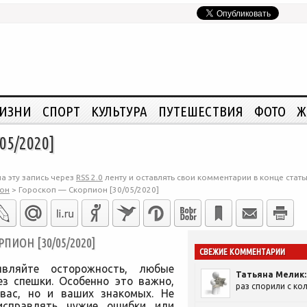
ЖИЗНИ
СПОРТ
КУЛЬТУРА
ПУТЕШЕСТВИЯ
ФОТО
Ж
05/2020]
а эту запись через
RSS 2.0
ленту и оставлять свои комментарии в конце стать
он
>
Гороскоп — Скорпион [30/05/2020]
ИОН [30/05/2020]
СВЕЖИЕ КОММЕНТАРИИ
вляйте осторожность, любые
Татьяна Мелик:
ез спешки. Особенно это важно,
раз спорили с кол
 вас, но и ваших знакомых. Не
исправлять чужие ошибки или