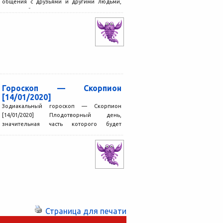
общения с друзьями и другими людьми,
которые близки вам по духу и...
Гороскоп — Скорпион
[14/01/2020]
Зодиакальный гороскоп — Скорпион
[14/01/2020] Плодотворный день,
значительная часть которого будет
посвящена полезным делам. Вы решите
проблемы, с которыми долго...
Страница для печати