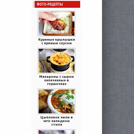
ФОТО-РЕЦЕПТЫ
Куриные крылышки
с пряным соусом
Макароны с сыром
запеченные в
горшочках
Цыпленок чили в
юго-западном
стиле