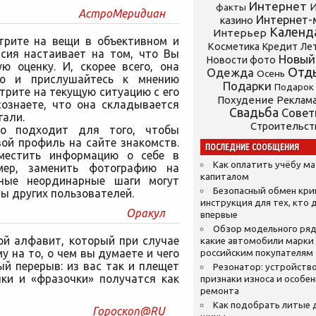
Интернет
И
факты
АстроМеридиан
Интернет-
казино
Календ
Интерьер
трите на вещи в объективном и
Косметика
Кредит
Ле
ссия настаивает на том, что Вы
Новый
Новости фото
ю оценку. И, скорее всего, она
Отд
Одежда
Осень
во и прислушайтесь к мнению
Подарки
Подарок
трите на текущую ситуацию с его
Похудение
Реклам
осознаете, что она складывается
Свадьба
Сове
гали.
Строительст
шо подходит для того, чтобы
ой профиль на сайте знакомств.
ПОСЛЕДНИЕ СООБЩЕНИЯ
местить информацию о себе в
Как оплатить учёбу м
мер, заменить фотографию на
капиталом
бные неординарные шаги могут
Безопасный обмен кр
ны других пользователей.
инструкция для тех, кто 
Оракул
впервые
Обзор модельного ряд
ой алфавит, который при случае
какие автомобили марки
 на то, о чем вы думаете и чего
российским покупателям
ый перерыв: из вас так и плещет
Резонатор: устройство
чки и «фразочки» получатся как
признаки износа и особе
ремонта
Как подобрать литые 
Гороскоп@RU