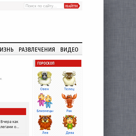
ИЗНЬ
РАЗВЛЕЧЕНИЯ
ВИДЕО
ГОРОСКОП
и.
Овен
Телец
Близнецы
Рак
Вчера как
легами о...
Лев
Дева