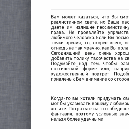
Вам может казаться, что Вы смо
реалистичном свете, но Ваша па
даете им излишне пессимистичну
права. Не проявляйте упрямст
любимого человека. Если Вы посмо
точки зрения, то, скорее всего, 
отнюдь не так мрачно, как Вы пола
Сегодняшний день очень хоро
добавить толику творчества на св
Подумайте над тем, чтобы раз
поэтической форме или, напри
художественный портрет. Подо
привлечь к Вам внимание со сторо
Когда-то вы хотели придумать св
мог бы указывать вашему любимому
хотите. Потратьте на это обеденн
фантазия, поэтому условные зна
нельзя более удачными.