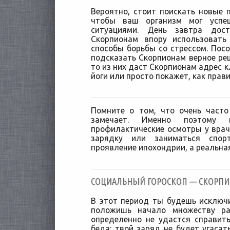
Вероятно, стоит поискать новые 
чтобы ваш организм мог успе
ситуациями. День завтра до
Скорпионам впору использоват
способы борьбы со стрессом. Посо
подсказать Скорпионам верное реш
то из них даст Скорпионам адрес к
йоги или просто покажет, как прав
Помните о том, что очень часто
замечает. Именно поэтому 
профилактические осмотры у вра
зарядку или заниматься спор
проявление ипохондрии, а реальна
CОЦИАЛЬНЫЙ ГОРОСКОП — СКОРПИОН
В этот период ты будешь исключи
положишь начало множеству ра
определенно не удастся справит
беда: твой заряд не будет угасат