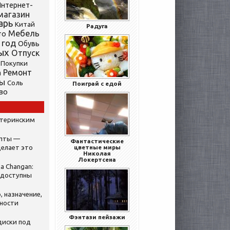
нтернет-
магазин
арь
Китай
Радуга
Мебель
то
 год
Обувь
ых
Отпуск
Покупки
Ремонт
а
ты
Соль
Поиграй с едой
во
атеринским
ипты —
Фантастические
делает это
цветные миры
Николая
Локертсена
а Changan:
 доступны
, назначение,
нности
Фэнтази пейзажи
диски под