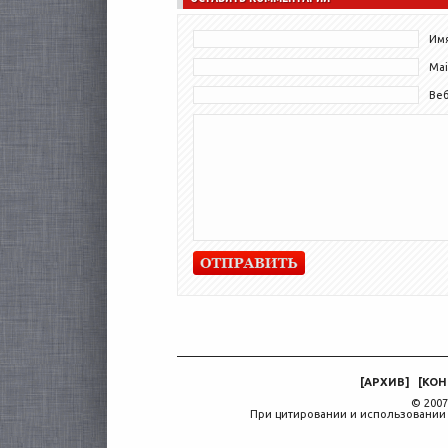
Имя
Mai
Ве
[
АРХИВ
]
[
КОН
© 2007
При цитировании и использовании 