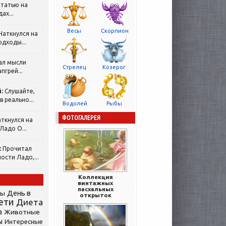
татью на
ах...
Весы
Скорпион
Наткнулся на
одходы...
ал мысли
Стрелец
Козерог
пгрей...
:
Слушайте,
 реально...
Водолей
Рыбы
ФОТОГАЛЕРЕЯ
ткнулся на
Ладо О...
:
Прочитал
ости Ладо,...
Коллекция
винтажных
пасхальных
День в
сы
открыток
ети
Диета
а
Животные
ы
Интересные