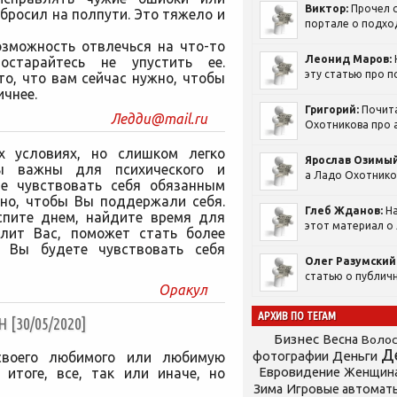
Виктор:
Прочел с
бросил на полпути. Это тяжело и
портале о подход
озможность отвлечься на что-то
Леонид Маров:
остарайтесь не упустить ее.
эту статью про п
то, что вам сейчас нужно, чтобы
ичнее.
Григорий:
Почит
Ледди@mail.ru
Охотникова про а
х условиях, но слишком легко
Ярослав Озимый
вы важны для психического и
а Ладо Охотников
те чувствовать себя обязанным
жно, чтобы Вы поддержали себя.
Глеб Жданов:
На
оспите днем, найдите время для
этот материал о 
елит Вас, поможет стать более
. Вы будете чувствовать себя
Олег Разумский
статью о публичн
Оракул
АРХИВ ПО ТЕГАМ
30/05/2020]
Бизнес
Весна
Воло
Д
фотографии
Деньги
 своего любимого или любимую
Евровидение
 итоге, все, так или иначе, но
Женщин
Зима
Игровые автомат