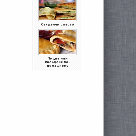
Сэндвичи с песто
Пицца или
кальцоне по-
домашнему