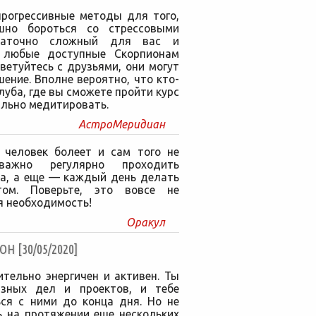
прогрессивные методы для того,
шно бороться со стрессовыми
статочно сложный для вас и
ь любые доступные Скорпионам
ветуйтесь с друзьями, они могут
ение. Вполне вероятно, что кто-
луба, где вы сможете пройти курс
ильно медитировать.
АстроМеридиан
 человек болеет и сам того не
важно регулярно проходить
ча, а еще — каждый день делать
том. Поверьте, это вовсе не
я необходимость!
Оракул
 [30/05/2020]
тельно энергичен и активен. Ты
зных дел и проектов, и тебе
ься с ними до конца дня. Но не
ь на протяжении еще нескольких