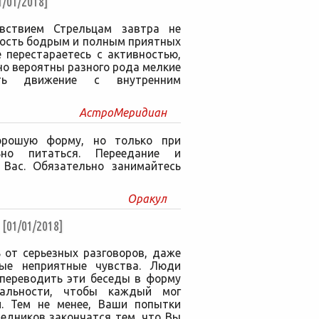
01/2018]
увствием Стрельцам завтра не
кость бодрым и полным приятных
е перестараетесь с активностью,
но вероятны разного рода мелкие
ать движение с внутренним
АстроМеридиан
орошую форму, но только при
ьно питаться. Переедание и
Вас. Обязательно занимайтесь
Оракул
01/01/2018]
 от серьезных разговоров, даже
ые неприятные чувства. Люди
 переводить эти беседы в форму
нальности, чтобы каждый мог
и. Тем не менее, Ваши попытки
едников закончатся тем, что Вы