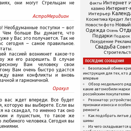
Интернет
виях, они могут Стрельцам не
И
факты
Интернет-
казино
Календ
Интерьер
АстроМеридиан
Косметика
Кредит
Ле
Новый
Новости фото
ю! Необдуманные поступки – вот
Отд
Одежда
Осень
! Чем больше Вы думаете, что
Подарки
Подарок
уже у Вас это получается. Так не
Похудение
Реклам
с сегодня – самое правильное.
Свадьба
Сове
таты.
Строительст
ей пассией возникнет какое-то
азу же его разрешить. В случае
ПОСЛЕДНИЕ СООБЩЕНИЯ
ересному Вам человеку свои
Безопасный обмен кр
этому Вам очень быстро удастся
инструкция для тех, кто 
ежду вами конфликты и вновь
впервые
ачной и гармоничной.
Обзор модельного ряд
Оракул
какие автомобили марки
российским покупателям
то вас ждет впереди. Все будет
Резонатор: устройство
я, которую вы выберете. Если вы
признаки износа и особе
я на скандал, то именно так оно
ремонта
гким и пушистым, то такое же
Как подобрать литые 
 любимого человека. Сегодня вы
шины
шениями.
Из чего складывается ц