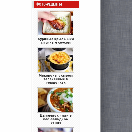
ФОТО-РЕЦЕПТЫ
Куриные крылышки
с пряным соусом
Макароны с сыром
запеченные в
горшочках
Цыпленок чили в
юго-западном
стиле