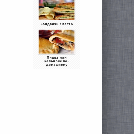
Сэндвичи с песто
Пицца или
кальцоне по-
домашнему