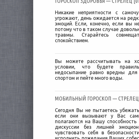
ГОРОСКОП ЗДОРОВЬЯ — СТРЕЛЕЦ [01/
Никакие неприятности с самоч
угрожают, день ожидается на ред
эмоций. Если, конечно, если вы н
потому что в таком случае доволь
травмы. Старайтесь совмещ
спокойствием.
Вы можете рассчитывать на х
условии, что будете правил
недосыпание равно вредны для 
спортом и пейте много воды.
МОБИЛЬНЫЙ ГОРОСКОП — СТРЕЛЕЦ [
Сегодня Вы не пытаетесь убежать
если они вызывают у Вас сам
полагаются на Вашу способность
дискуссии без лишней эмоцио
чувствовать себя в безопасност
исполнить пожелания Ваших собес