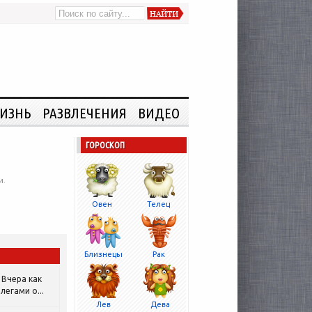
ИЗНЬ
РАЗВЛЕЧЕНИЯ
ВИДЕО
ГОРОСКОП
и.
Овен
Телец
Близнецы
Рак
Вчера как
легами о...
Лев
Дева