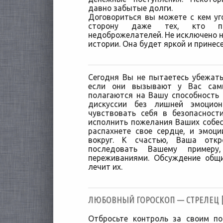
давно забытые долги.
Договориться вы можете с кем уг
сторону даже тех, кто п
недоброжелателей. Не исключено 
истории. Она будет яркой и принес
Сегодня Вы не пытаетесь убежать
если они вызывают у Вас сам
полагаются на Вашу способность
дискуссии без лишней эмоцио
чувствовать себя в безопасност
исполнить пожелания Ваших собес
распахнете свое сердце, и эмоц
вокруг. К счастью, Ваша откр
последовать Вашему пример
переживаниями. Обсуждение общ
лечит их.
ЛЮБОВНЫЙ ГОРОСКОП — СТРЕЛЕЦ [0
Отбросьте контроль за своим п