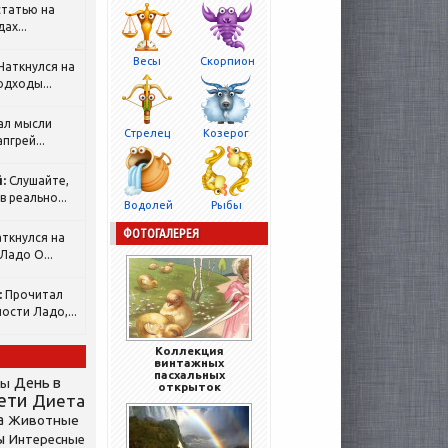
татью на
ах...
Весы
Скорпион
Наткнулся на
одходы...
ал мысли
Стрелец
Козерог
пгрей...
:
Слушайте,
 реально...
Водолей
Рыбы
ФОТОГАЛЕРЕЯ
ткнулся на
Ладо О...
:
Прочитал
ости Ладо,...
Коллекция
винтажных
пасхальных
День в
сы
открыток
ети
Диета
а
Животные
ы
Интересные