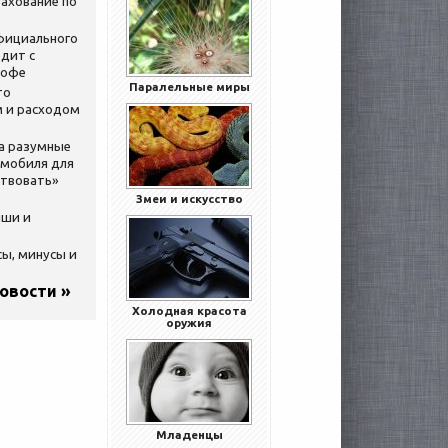
ахование по
официального
дит с
кофе
Паралельные миры
то
 и расходом
за разумные
омобиля для
ствовать»
Змеи и искусство
ыши и
сы, минусы и
новости »
Холодная красота
оружия
Младенцы