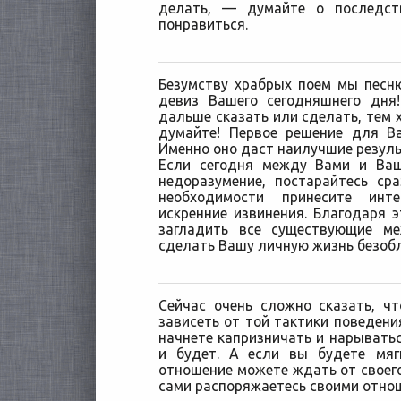
делать, — думайте о последст
понравиться.
Безумству храбрых поем мы песн
девиз Вашего сегодняшнего дня
дальше сказать или сделать, тем х
думайте! Первое решение для Ва
Именно оно даст наилучшие резуль
Если сегодня между Вами и Ваш
недоразумение, постарайтесь ср
необходимости принесите инт
искренние извинения. Благодаря 
загладить все существующие м
сделать Вашу личную жизнь безобл
Сейчас очень сложно сказать, ч
зависеть от той тактики поведени
начнете капризничать и нарыватьс
и будет. А если вы будете мя
отношение можете ждать от своего
сами распоряжаетесь своими отно