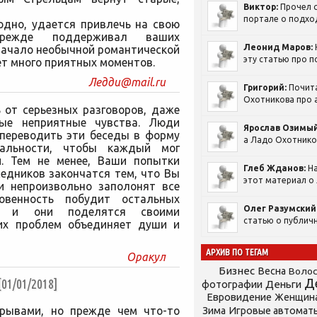
Виктор:
Прочел с
портале о подход
одно, удается привлечь на свою
режде поддерживал ваших
Леонид Маров:
начало необычной романтической
эту статью про п
ет много приятных моментов.
Ледди@mail.ru
Григорий:
Почит
Охотникова про а
 от серьезных разговоров, даже
ые неприятные чувства. Люди
Ярослав Озимый
 переводить эти беседы в форму
а Ладо Охотников
нальности, чтобы каждый мог
и. Тем не менее, Ваши попытки
Глеб Жданов:
На
едников закончатся тем, что Вы
этот материал о 
ии непроизвольно заполонят все
овенность побудит остальных
Олег Разумский
у, и они поделятся своими
статью о публичн
их проблем объединяет души и
АРХИВ ПО ТЕГАМ
Оракул
Бизнес
Весна
Воло
Д
1/01/2018]
фотографии
Деньги
Евровидение
Женщин
орывами, но прежде чем что-то
Зима
Игровые автомат