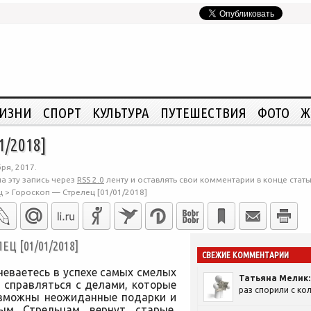
ЖИЗНИ
СПОРТ
КУЛЬТУРА
ПУТЕШЕСТВИЯ
ФОТО
Ж
1/2018]
ря, 2017.
а эту запись через
RSS 2.0
ленту и оставлять свои комментарии в конце стать
ц
>
Гороскоп — Стрелец [01/01/2018]
 [01/01/2018]
СВЕЖИЕ КОММЕНТАРИИ
неваетесь в успехе самых смелых
Татьяна Мелик:
 справляться с делами, которые
раз спорили с кол
Возможны неожиданные подарки и
рым Стрельцам вернут старые,