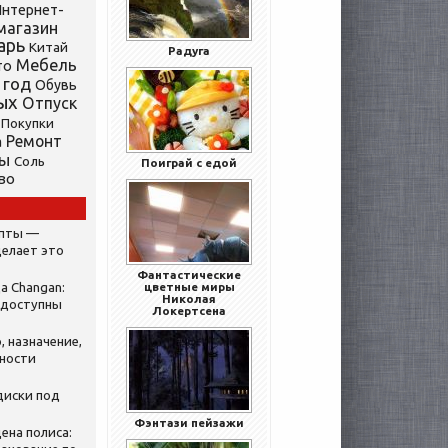
нтернет-
магазин
арь
Китай
Радуга
Мебель
то
 год
Обувь
ых
Отпуск
Покупки
Ремонт
а
ты
Соль
Поиграй с едой
во
ипты —
делает это
Фантастические
а Changan:
цветные миры
Николая
 доступны
Локертсена
, назначение,
нности
диски под
Фэнтази пейзажи
ена полиса: