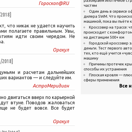
разбираем ипотечное стр
Гороскоп@RU
частям
Один день в сервисе 
2018]
дилера SWM. Что происхо
машиной, пока вы пьёте 
т, что никак не удается научить
Кроссовер на трассе: ч
ами полагаете правильным. Увы,
происходит с комфортом
ытиям идти своим чередом. Не
на дистанции 500+ км
а.
Городской кроссовер 
деньги. Тест первого авт
Оракул
тех, кто ещё учится «чув
машину
/2018]
Причины протечек кр
способы их устранения
думьям и расчетам дальнейших
Плоская кровля — плю
ших вариантов — и следуйте им.
сферы применения
АстроМеридиан
Все 
но двигаться вверх по карьерной
адут втуне. Поводов жаловаться
еще не будет вовсе. Все будет
Оракул