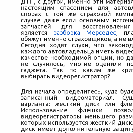
ДТП, с другой, именно эти материа
настоящим спасением для автов
спорах с той же страховой комп
случае даже если основным источ
запчастей для восстановления
является
разборка Мерседес
, пл
обяжут именно страховщиков, а не в
Сегодня ходят слухи, что законо
каждого автовладельца иметь видео
качестве необходимой опции, но да
не случилось, многие оценили п
гаджета. Так по каким же кри
выбирать видеорегистратор?
Для начала определитесь, куда буд
записанный видеоматериал. Су
варианта: жесткий диск или фле
Использование флешки позво
видеорегистраторы меньшего разм
которых используется жесткий диск
диск имеет дополнительную защиту