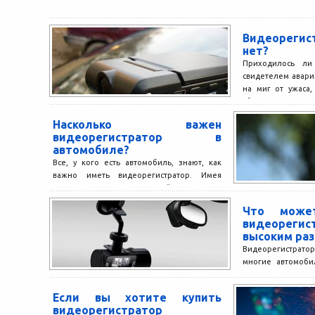
Видеорегис
нет?
Приходилось ли
свидетелем авари
на миг от ужаса,
сбивали пешехода?
Насколько важен
видеорегистратор в
автомобиле?
Все, у кого есть автомобиль, знают, как
важно иметь видеорегистратор. Имея
видеорегистратор, каждый владелец
автомобиля снижает целый ряд рисков.
Что может
Как...
видеоре
высоким ра
Видеорегистрато
многие автомоби
очень довольны, 
незаменимые 
Если вы хотите купить
устройства....
видеорегистратор