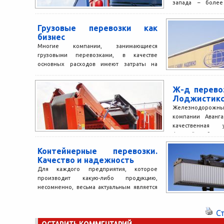
запада – более
перевозка грузов 
всевозможными сп
Грузовые перевозки как
бизнес
Многие компании, занимающиеся
грузовыми перевозками, в качестве
основных расходов имеют затраты на
покупку и содержание автопарка грузовых
автомобилей. Конечно, можно...
Ж-д перево
Лоджистик
Железнодорож
компании Аванг
качественная у
фирмой с больш
рынке. Организаци
Контейнерные перевозки.
Качество и надежность
Для каждого предприятия, которое
производит какую-либо продукцию,
несомненно, весьма актуальным является
вопрос грузоперевозок. Одни
руководители решают выполнять доставку
С
собственными силами,...