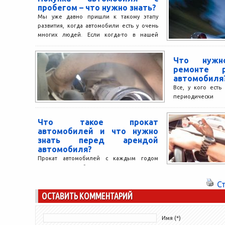
небоскребы Дубая
пробегом – что нужно знать?
Мы уже давно пришли к такому этапу
развития, когда автомобили есть у очень
многих людей. Если когда-то в нашей
стране,...
Что нужн
ремонте р
автомобиля
Все, у кого есть
периодически
техосмотры, и с
автомобильных сист
Что такое прокат
автомобилей и что нужно
знать перед арендой
автомобиля?
Прокат автомобилей с каждым годом
становится все более популярным видом
транспорта. Воспользовавшись услугами
С
компании по аренде автомобилей, вы
ОСТАВИТЬ КОММЕНТАРИЙ
сможете комфортно...
Имя (*)