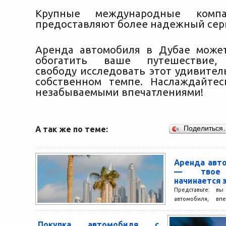
Крупные международные комп
предоставляют более надежный сер
Аренда автомобиля в Дубае може
обогатить ваше путешествие, 
свободу исследовать этот удивител
собственном темпе. Наслаждайте
незабываемыми впечатлениями!
А так же по теме:
Поделиться
Аренда авт
— твое 
начинается 
Представьте: в
автомобиля, вп
лента дороги, 
возвышаются
Покупка автомобиля с