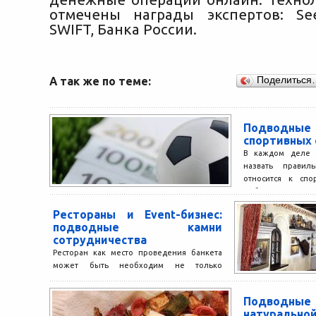
отмечены награды экспертов: See
SWIFT, Банка России.
А так же по теме:
Поделиться
Подводные
спортивных 
В каждом деле 
назвать правил
относится к спо
выбрать наде
контору,...
Рестораны и Event-бизнес:
подводные камни
сотрудничества
Ресторан как место проведения банкета
может быть необходим не только
клиентам, которые празднуют какое-
нибудь торжественное событие или
Подвод
корпоратив. Помимо потенциальных...
натуральной