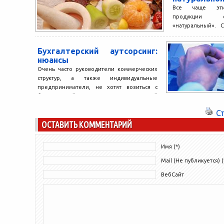
Все чаще этик
продукции с
«натуральный». 
медицины ¾ поку
натуральная косме
Бухгалтерский аутсорсинг:
нюансы
Очень часто руководители коммерческих
структур, а также индивидуальные
предприниматели, не хотят возиться с
бухгалтерией или нанимать постоянный
штат специалистов. Но...
С
ОСТАВИТЬ КОММЕНТАРИЙ
Имя (*)
Mail (Не публикуется) (
ВебСайт