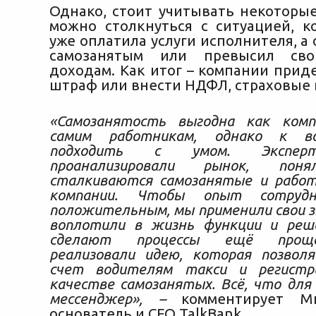
Однако, стоит учитывать некоторые
можно столкнуться с ситуацией, к
уже оплатила услуги исполнителя, а 
самозанятым или превысил св
доходам. Как итог – компании прид
штраф или внести НДФЛ, страховые 
«Самозанятость выгодна как ком
самим работникам, однако к в
подходить с умом. Эксперт
проанализировали рынок, по
сталкиваются самозанятые и рабо
компании. Чтобы опыт сотрудн
положительным, мы применили свои з
воплотили в жизнь функции и реш
сделают процессы ещё проще
реализовали идею, которая позвол
счет водителям такси и регистр
качестве самозанятых. Всё, что для
мессенджер»,
–
комментирует М
основатель и СЕО TalkBank.