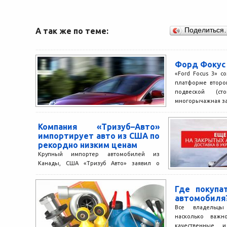
А так же по теме:
Поделиться
Форд Фокус
«Ford Focus 3» с
платформе второ
подвеской (с
многорычажная зад
Компания «Тризуб–Авто»
импортирует авто из США по
рекордно низким ценам
Крупный импортер автомобилей из
Канады, США «Тризуб Авто» заявил о
рекордном падении цен на подержанные
машины. Если раньше разница в ценах на...
Где покупа
автомобиля
Все владельцы
насколько важ
качественные и