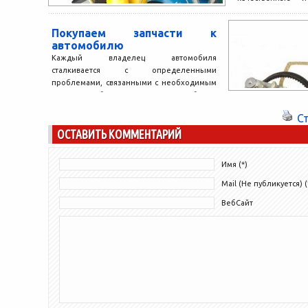
Сегодня купить к
передний фонарь.
Покупаем запчасти к
автомобилю
Каждый владелец автомобиля
сталкивается с определенными
проблемами, связанными с необходимым
за автомобилем уходом. Наиболее
распространенными являются, поиск
С
подходящей СТО, покупка...
ОСТАВИТЬ КОММЕНТАРИЙ
Имя (*)
Mail (Не публикуется) (
ВебСайт