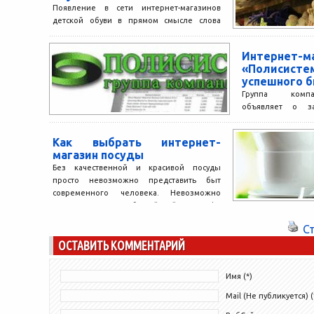
Появление в сети интернет-магазинов
детской обуви в прямом смысле слова
развязало руки многим мамам. Тут и
низкие цены, и широкий...
Интернет-м
«Полисист
успешного б
Группа компа
объявляет о за
интернет-магазин
призван акку
Как выбрать интернет-
торгового обору
магазин посуды
обеспечения, сред
Без качественной и красивой посуды
просто невозможно представить быт
современного человека. Невозможно
сегодня выпить любимый чай или кофе
без ярких...
С
ОСТАВИТЬ КОММЕНТАРИЙ
Имя (*)
Mail (Не публикуется) (