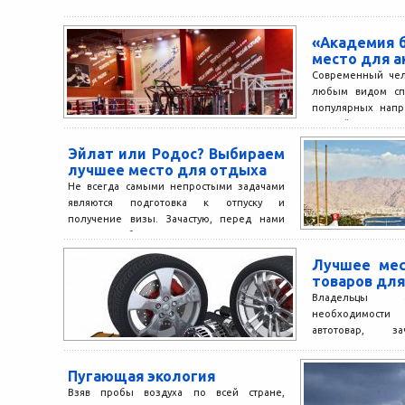
«Академия 
место для а
Современный чел
любым видом сп
популярных напр
Лучший спорт
«Академия...
Эйлат или Родос? Выбираем
лучшее место для отдыха
Не всегда самыми непростыми задачами
являются подготовка к отпуску и
получение визы. Зачастую, перед нами
встают куда более интересные вопросы:...
Лучшее мес
товаров дл
Владельцы а
необходимости
автотовар, 
автомагазинам.
логично, но се
Пугающая экология
развита...
Взяв пробы воздуха по всей стране,