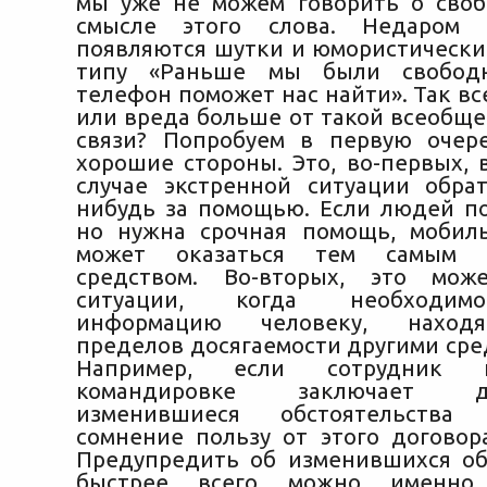
мы уже не можем говорить о сво
смысле этого слова. Недаром 
появляются шутки и юмористически
типу «Раньше мы были свободн
телефон поможет нас найти». Так вс
или вреда больше от такой всеобще
связи? Попробуем в первую очер
хорошие стороны. Это, во-первых, 
случае экстренной ситуации обра
нибудь за помощью. Если людей по
но нужна срочная помощь, мобил
может оказаться тем самым с
средством. Во-вторых, это мо
ситуации, когда необходим
информацию человеку, наход
пределов досягаемости другими сре
Например, если сотрудник 
командировке заключает 
изменившиеся обстоятельства
сомнение пользу от этого договор
Предупредить об изменившихся об
быстрее всего можно именно 