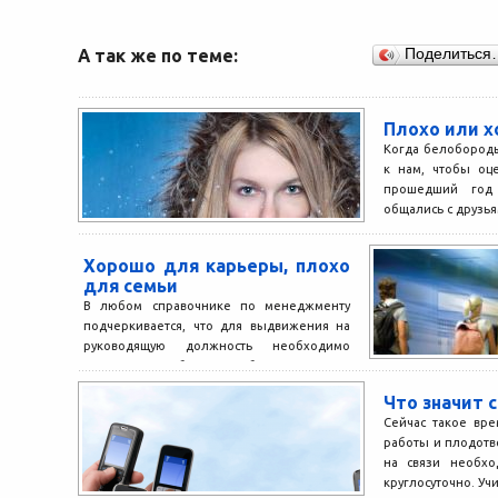
А так же по теме:
Поделиться
Плохо или 
Когда белобород
к нам, чтобы оц
прошедший год
общались с друзья
Хорошо для карьеры, плохо
для семьи
В любом справочнике по менеджменту
подчеркивается, что для выдвижения на
руководящую должность необходимо
иметь опыт работы за рубежом. Поэтому
многие...
Что значит 
Сейчас такое вре
работы и плодотв
на связи необхо
круглосуточно. Учи