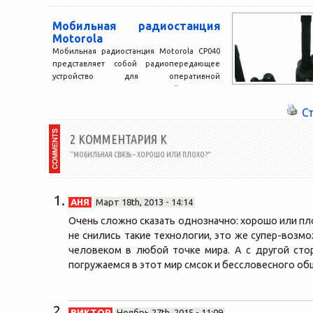
Мобильная радиостанция
Motorola
Мобильная радиостанция Motorola CP040
представляет собой радиопередающее
устройство для оперативной
коммуникации пользователей. Данная
модель была разработана для
С
организаций и частных...
2 КОММЕНТАРИЯ К
“МОБИЛЬНАЯ СВЯЗЬ – ХОРОШО ИЛИ ПЛОХО?”
АНЯ
Март 18th, 2013 - 14:14
Очень сложно сказать однозначно: хорошо или пл
не снились такие технологии, это же супер-возм
человеком в любой точке мира. А с другой ст
погружаемся в этот мир смсок и бессловесного об
ВИКТОР
Ноябрь 27th, 2015 - 11:09