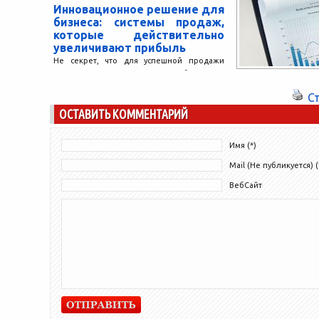
Инновационное решение для
бизнеса: системы продаж,
которые действительно
увеличивают прибыль
Не секрет, что для успешной продажи
продукта или услуги, важно соблюдение
ряда условий: продукция должна
С
соответствовать запросам потребителей,
ОСТАВИТЬ КОММЕНТАРИЙ
для информирования...
Имя (*)
Mail (Не публикуется) (
ВебСайт