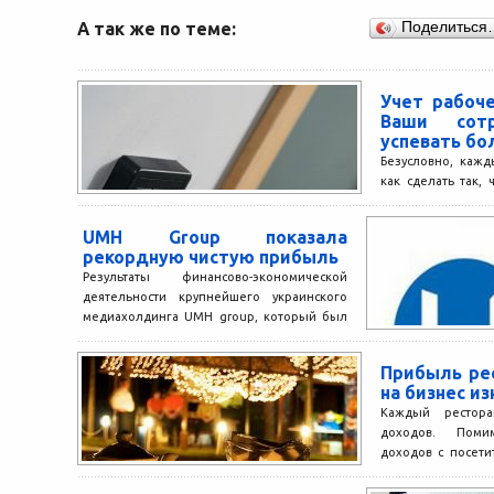
А так же по теме:
Поделиться
Учет рабоч
Ваши сотр
успевать б
Безусловно, кажд
как сделать так,
выполняли свои 
принося тем са
UMH Group показала
компании....
рекордную чистую прибыль
Результаты финансово-экономической
деятельности крупнейшего украинского
медиахолдинга UMH group, который был
основан и все еще принадлежит Борису
Ложкину, по итогам 2012...
Прибыль рес
на бизнес и
Каждый рестора
доходов. Поми
доходов с посети
другие. В первую о