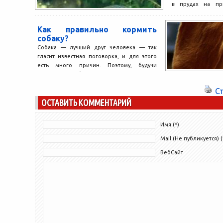
в прудах на при
дачах. Это позв
рыбой в...
Как правильно кормить
собаку?
Собака — лучший друг человека — так
гласит известная поговорка, и для этого
есть много причин. Поэтому, будучи
владельцем собаки,...
С
ОСТАВИТЬ КОММЕНТАРИЙ
Имя (*)
Mail (Не публикуется) (
ВебСайт