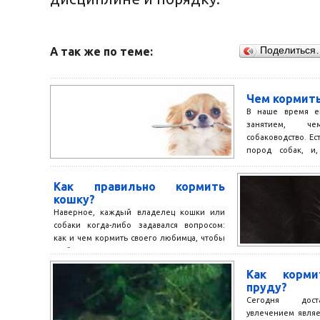
А так же по теме:
Поделиться
Чем кормить
В наше время е
занятием, ч
собаководство. Е
пород собак, и,
заводят...
Как правильно кормить
кошку?
Наверное, каждый владелец кошки или
собаки когда-либо задавался вопросом:
как и чем кормить своего любимца, чтобы
он был здоров и...
Как корми
пруду?
Сегодня дост
увлечением являе