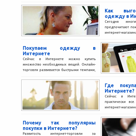
Как выго
одежду в И
Сегодня мног
предпочитают пок
интернет-мага
экономит не тольк
Покупаем одежду в
Интернете
Сейчас в Интернете можно купить
множество необходимых вещей. Онлайн-
торговля развивается быстрыми темпами,
и огромное количество интернет-
магазинов в Украине лишнее тому...
Где покуп
Интернете?
Сейчас в Инте
практически все
интернет-маг
пользователям пр
дома все необход
Почему так популярны
покупки в Интернете?
Развитость интернет-торговли за