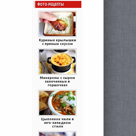
ФОТО-РЕЦЕПТЫ
Куриные крылышки
с пряным соусом
Макароны с сыром
запеченные в
горшочках
Цыпленок чили в
юго-западном
стиле