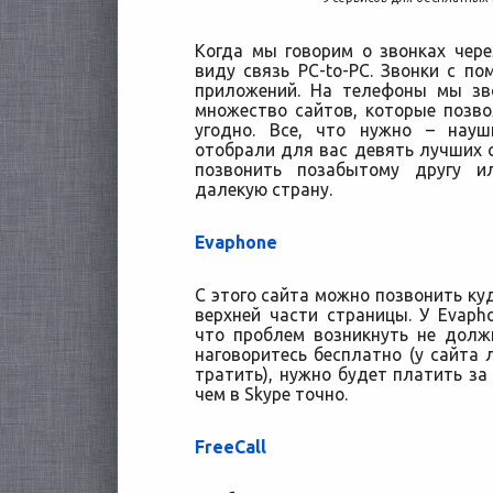
Когда мы говорим о звонках чер
виду связь PC-to-PC. Звонки с п
приложений. На телефоны мы зво
множество сайтов, которые позв
угодно. Все, что нужно – науш
отобрали для вас девять лучших с
позвонить позабытому другу и
далекую страну.
Evaphone
С этого сайта можно позвонить куд
верхней части страницы. У Evapho
что проблем возникнуть не долж
наговоритесь бесплатно (у сайта 
тратить), нужно будет платить за
чем в Skype точно.
FreeCall