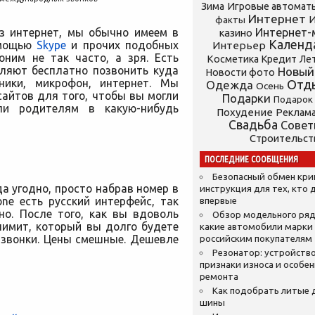
Зима
Игровые автомат
Интернет
И
факты
ез интернет, мы обычно имеем в
Интернет-
казино
Календ
омощью
Skype
и прочих подобных
Интерьер
ним не так часто, а зря. Есть
Косметика
Кредит
Ле
оляют бесплатно позвонить куда
Новый
Новости фото
ники, микрофон, интернет. Мы
Отд
Одежда
Осень
айтов для того, чтобы вы могли
Подарки
Подарок
ли родителям в какую-нибудь
Похудение
Реклам
Свадьба
Сове
Строительст
ПОСЛЕДНИЕ СООБЩЕНИЯ
Безопасный обмен кр
а угодно, просто набрав номер в
инструкция для тех, кто 
ne есть русский интерфейс, так
впервые
но. После того, как вы вдоволь
Обзор модельного ряд
лимит, который вы долго будете
какие автомобили марки
 звонки. Цены смешные. Дешевле
российским покупателям
Резонатор: устройство
признаки износа и особе
ремонта
Как подобрать литые 
шины