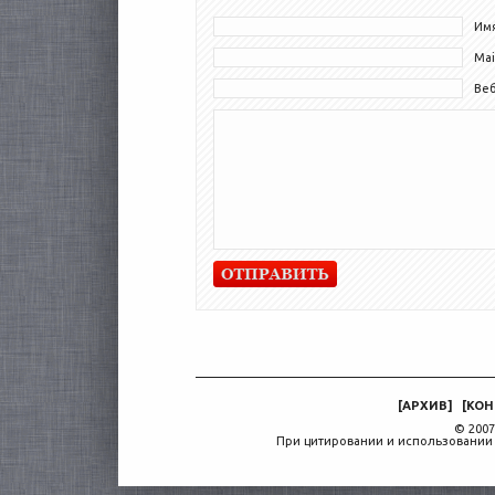
Имя
Mai
Ве
[
АРХИВ
]
[
КОН
© 2007
При цитировании и использовании 