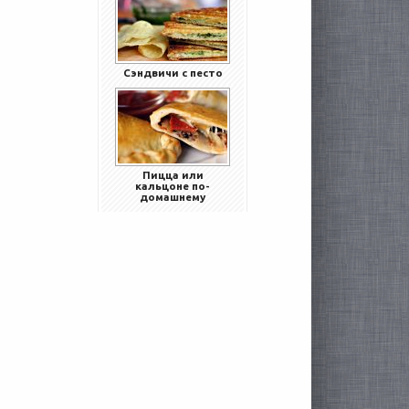
Сэндвичи с песто
Пицца или
кальцоне по-
домашнему