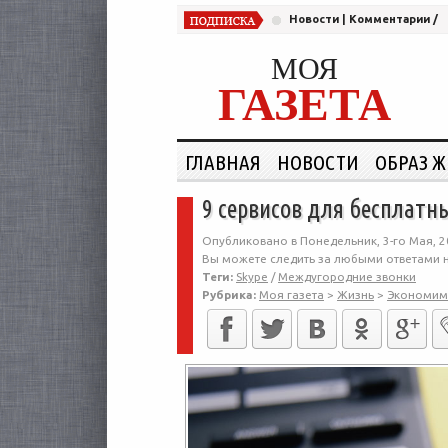
Новости
|
Комментарии
/
МОЯ
ГАЗЕТА
ГЛАВНАЯ
НОВОСТИ
ОБРАЗ 
9 сервисов для бесплат
Опубликовано в Понедельник, 3-го Мая, 2
Вы можете следить за любыми ответами н
Теги:
Skype
/
Междугородние звонки
Рубрика:
Моя газета
>
Жизнь
>
Экономим