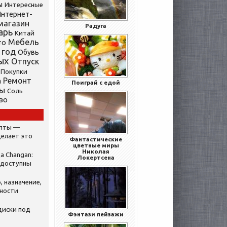
ы
Интересные
нтернет-
магазин
Радуга
арь
Китай
Мебель
то
 год
Обувь
ых
Отпуск
Покупки
Ремонт
а
Поиграй с едой
ты
Соль
во
ипты —
делает это
Фантастические
цветные миры
Николая
а Changan:
Локертсена
 доступны
, назначение,
нности
диски под
Фэнтази пейзажи