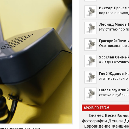
Виктор:
Прочел с
портале о подход
Леонид Маров:
эту статью про п
Григорий:
Почит
Охотникова про а
Ярослав Озимый
а Ладо Охотников
Глеб Жданов:
На
этот материал о 
Олег Разумский
статью о публичн
АРХИВ ПО ТЕГАМ
Бизнес
Весна
Воло
Д
фотографии
Деньги
Евровидение
Женщин
х международных звонков