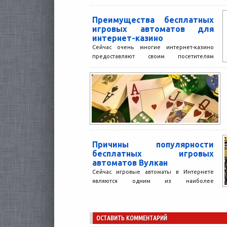
Преимущества бесплатных
игровых автоматов для
интернет-казино
Сейчас очень многие интернет-казино
предоставляют своим посетителям
возможность играть в игровые автоматы
бесплатно. Конечно, в большинстве
случаев это прерогатива по-настоящему...
Причины популярности
бесплатных игровых
автоматов Вулкан
Сейчас игровые автоматы в Интернете
являются одним из наиболее
распространенных видов игр. Существует
множество интернет-казино, существуют
также игровые клубы, где...
ОСТАВИТЬ КОММЕНТАРИЙ