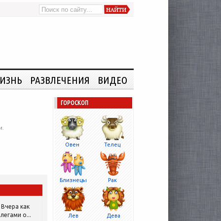
ИЗНЬ
РАЗВЛЕЧЕНИЯ
ВИДЕО
ГОРОСКОП
и.
Овен
Телец
Близнецы
Рак
Вчера как
легами о...
Лев
Дева