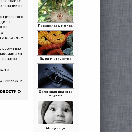
ена полиса:
ахование по
официального
дит с
Паралельные миры
кофе
то
 и расходом
за разумные
омобиля для
ствовать»
Змеи и искусство
ыши и
сы, минусы и
новости »
Холодная красота
оружия
Младенцы