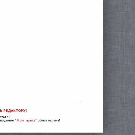
Ь РЕДАКТОРУ
]
статей.
издание "
Моя газета
" обязательна!