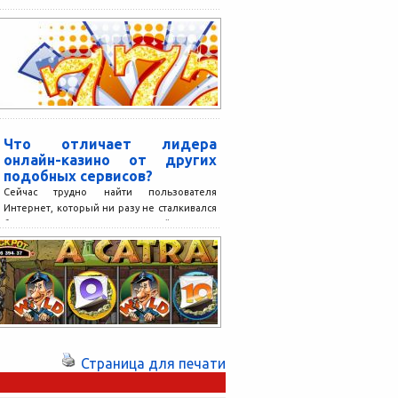
хочет стать специалистом в поисковом
продвижении,...
Что отличает лидера
онлайн-казино от других
подобных сервисов?
Сейчас трудно найти пользователя
Интернет, который ни разу не сталкивался
бы с таким явлением, как онлайн-казино.
Эти сервисы очень популярны,...
Страница для печати