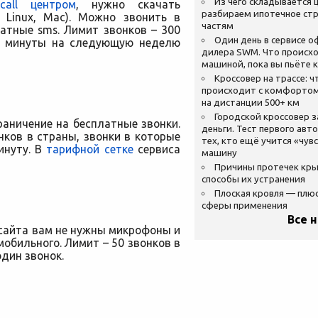
Из чего складывается ц
call центром
, нужно скачать
разбираем ипотечное стр
 Linux, Mac). Можно звонить в
частям
атные sms. Лимит звонков – 300
Один день в сервисе 
ть минуты на следующую неделю
дилера SWM. Что происхо
машиной, пока вы пьёте 
Кроссовер на трассе: ч
происходит с комфортом
на дистанции 500+ км
Городской кроссовер 
раничение на бесплатные звонки.
деньги. Тест первого авт
ков в страны, звонки в которые
тех, кто ещё учится «чув
инуту. В
тарифной сетке
сервиса
машину
Причины протечек кр
способы их устранения
Плоская кровля — плю
сферы применения
Все 
сайта вам не нужны микрофоны и
обильного. Лимит – 50 звонков в
один звонок.