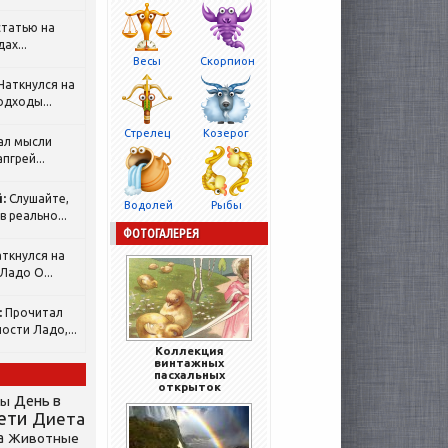
татью на
ах...
Весы
Скорпион
Наткнулся на
одходы...
Стрелец
Козерог
ал мысли
пгрей...
:
Слушайте,
Водолей
Рыбы
 реально...
ФОТОГАЛЕРЕЯ
ткнулся на
Ладо О...
:
Прочитал
ости Ладо,...
Коллекция
винтажных
пасхальных
открыток
День в
сы
ети
Диета
а
Животные