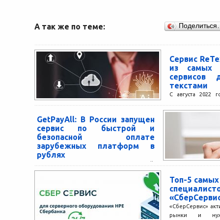
А так же по теме:
Поделиться
Сервис ReTe
из самых 
сервисов 
текстами
С августа 2022 г
количество посе
доступных в Росс
GetPayAll: В России запущен
рамках независимо
сервис по быстрой и
безопасной оплате
зарубежных платформ в
рублях
В России запущен сервис GetPayAll,
который позволяет оплачивать подписки
Топ-5 самых
на зарубежные платформы в рублях. С
специалис
помощью него можно купить услуги...
«СберСерви
«СберСервис» акт
рынки и нуж