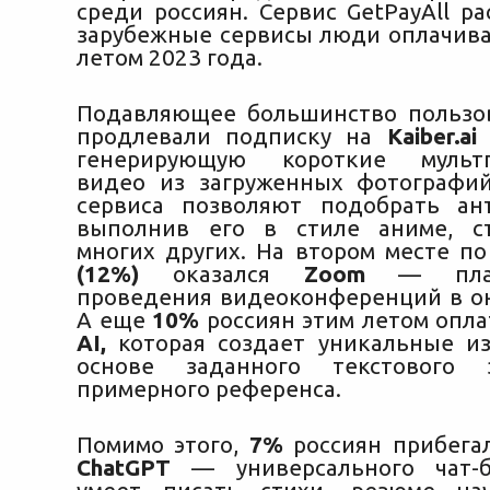
среди россиян. Сервис GetPayAll ра
зарубежные сервисы люди оплачива
летом 2023 года.
Подавляющее большинство польз
продлевали подписку на
Kaiber.ai
генерирующую короткие мультп
видео из загруженных фотографи
сервиса позволяют подобрать ан
выполнив его в стиле аниме, с
многих других. На втором месте по
(12%)
оказался
Zoom
— пла
проведения видеоконференций в о
А еще
10%
россиян этим летом опл
AI,
которая создает уникальные и
основе заданного текстового 
примерного референса.
Помимо этого,
7%
россиян прибегал
ChatGPT
— универсального чат-б