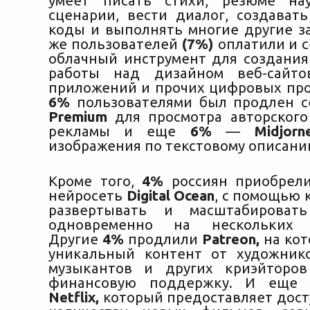
умеет писать стихи, резюме нау
сценарии, вести диалог, создават
коды и выполнять многие другие за
же пользователей
(7%)
оплатили и 
облачный инструмент для создания
работы над дизайном веб-сайто
приложений и прочих цифровых про
6%
пользователями был продлен 
Premium
для просмотра авторского
рекламы и еще
6%
—
Midjorn
изображения по текстовому описани
Кроме того,
4%
россиян приобрели
нейросеть
Digital Ocean
, с помощью 
развертывать и масштабироват
одновременно на нескольких к
Другие
4%
продлили
Patreon,
на ко
уникальный контент от художнико
музыкантов и других криэйторо
финансовую поддержку. И ещ
Netflix,
который предоставляет дост