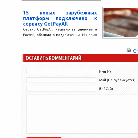
квалифицированн
профессии вх
15 новых зарубежных
востребованных в 
платформ подключено к
сервису GetPayAll
Сервис GetPayAll, недавно запущенный в
России, объявил о подключении 15 новых
платформ, доступных для оплаты в России.
GetPayAll позволяет оплачивать...
С
ОСТАВИТЬ КОММЕНТАРИЙ
Имя (*)
Mail (Не публикуется) (
ВебСайт