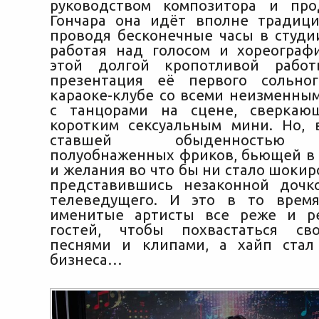
руководством композитора и пр
Гончара она идёт вполне традиц
проводя бесконечные часы в студии
работая над голосом и хореограф
этой долгой кропотливой работ
презентация её первого сольно
караоке-клубе со всеми неизменным
с танцорами на сцене, сверкаю
коротким сексуальным мини. Но, 
ставшей обыденностью 
полуобнаженных фриков, бьющей в 
и желания во что бы ни стало шокир
представившись незаконной дочк
телеведущего. И это в то время
именитые артисты все реже и р
гостей, чтобы похвастаться с
песнями и клипами, а хайп стал
бизнеса…