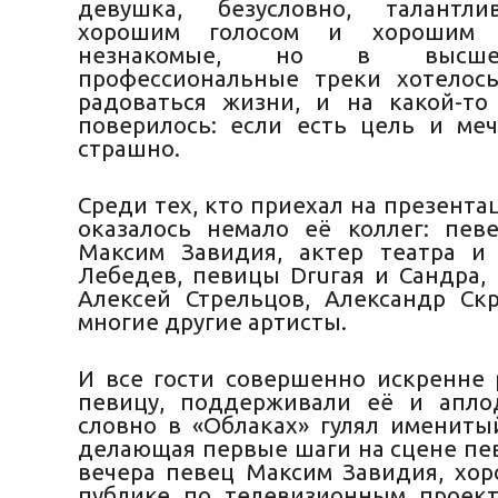
девушка, безусловно, талантли
хорошим голосом и хорошим 
незнакомые, но в высше
профессиональные треки хотелос
радоваться жизни, и на какой-т
поверилось: если есть цель и меч
страшно.
Среди тех, кто приехал на презент
оказалось немало её коллег: пе
Максим Завидия, актер театра и
Лебедев, певицы Druгая и Сандра,
Алексей Стрельцов, Александр Ск
многие другие артисты.
И все гости совершенно искренне 
певицу, поддерживали её и апло
словно в «Облаках» гулял именитый
делающая первые шаги на сцене пе
вечера певец Максим Завидия, хо
публике по телевизионным проек