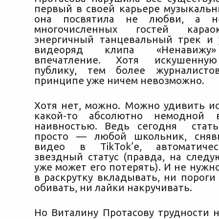
первый в своей карьере музыкаль
она посвятила не любви, а не
многочисленных гостей карао
энергичный
танцевальный трек и
видеоряд клипа «Ненавижу»
впечатление. Хотя искушенную
публику, тем более журналисто
принципе уже ничем невозможно.
Хотя нет, можно. Можно удивить и
какой-то абсолютно немодной
наивностью. Ведь сегодня стать
просто — любой школьник, сня
видео в TikTok’е, автоматиче
звездный статус (правда, на след
уже может его потерять). И не нуж
в раскрутку вкладывать, ни пороги
обивать, ни лайки накручивать.
Но Виталину Протасову трудности н