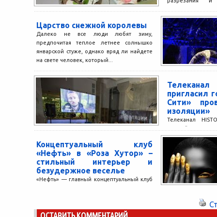
разрезания и
вкусности вечера.
сделать...
Царство снежной королевы
Далеко не все люди любят зиму,
предпочитая теплое летнее солнышко
январской стуже, однако вряд ли найдете
на свете человек, который...
Телекан
пригласил 
Сити» про
изоляции»
Телеканал HIST
смелый и длите
истории телеви
Концептуальный клуб
дикой приро
«Нефть» в «Роза Хутор» –
«В изоляции» в...
стильный интерьер и
безудержное веселье
«Нефть» — главный концептуальный клуб
юга России. Он расположен на «Роза
Хутор». И если вы не были в «Нефти»,
С
считайте,...
ОСТАВИТЬ КОММЕНТАРИЙ