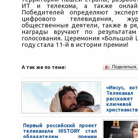
ИТ и телекома, а также онлайн
Победителей определяют экспер
цифрового телевидения, жу
общественные деятели, также в р
награды вручают по результатам
голосования. Церемония «Большой 
году стала 11-й в истории премии!
А так же по теме:
Поделиться
«Иисус, ко
Телекан
расскаж
ключев
христианств
Новый масштабн
HISTORY посвя
Первый российский проект
культовых ли
телеканала HISTORY стал
человечества
обладателем премии
Документальный се