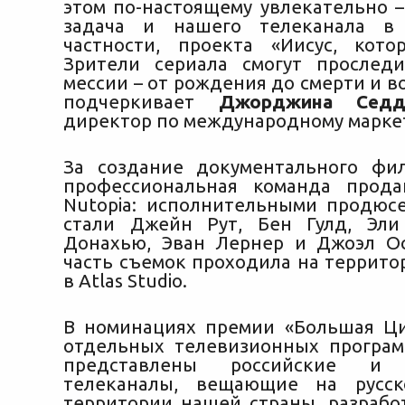
этом по-настоящему увлекательно –
задача и нашего телеканала в
частности, проекта «Иисус, кото
Зрители сериала смогут прослед
мессии – от рождения до смерти и в
подчеркивает
Джорджина Седд
директор по международному маркет
За создание документального фи
профессиональная команда прода
Nutopia: исполнительными продюс
стали Джейн Рут, Бен Гулд, Эли
Донахью, Эван Лернер и Джоэл О
часть съемок проходила на террито
в Atlas Studio.
В номинациях премии «Большая Ц
отдельных телевизионных програм
представлены российские и 
телеканалы, вещающие на русс
территории нашей страны, разрабо