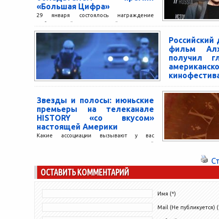
«Большая Цифра»
29 января состоялось награждение
победителей Национальной Премии в
области многоканального цифрового
Российский
телевидения «Большая Цифра». Лауреатом
фильм Алх
в номинации «Лучшая телепрограмма о...
получил г
американск
кинофестив
Фильм «Алхимия 
российских до
Звезды и полосы: июньские
Шаталовой и Н
премьеры на телеканале
признан лучш
HISTORY «со вкусом»
картиной на ам
настоящей Америки
Film...
Какие ассоциации вызывают у вас
Соединенные Штаты Америки? Золотой
век Голливуда, доблестные шерифы или
С
статуя Свободы? Телеканал HISTORY
ОСТАВИТЬ КОММЕНТАРИЙ
подготовил две...
Имя (*)
Mail (Не публикуется) (