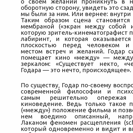
о своем желании проникнуть в н
оборотную сторону, увидеть это сзад
мы были за ним. Или вернее: внутри
Таким образом сцена становится
мембраной («экран между собой 
которую зритель-кинематографист п
лабиринт, и которая оказываетс
плоскостью перед человеком и 
местом встреч и желаний. Годар с
помещает кино «между» — между
зеркалом: «Существует некто, «ч
Годара — это нечто, происходящее».
По существу, Годар по-своему восп
современной философии и психо
самым решительно опережая 
киноведение. Ведь только такое 
(«между») положение фильма и позв
нем воедино описанный, напр
Лаканом феномен расщепления (schi
который одновременно и видит и в