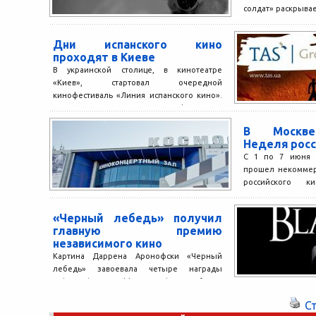
солдат» раскрывает
Дни испанского кино
проходят в Киеве
В украинской столице, в кинотеатре
«Киев», стартовал очередной
кинофестиваль «Линия испанского кино».
Как отмечено в анонсе фестиваля,
«зрители смогут увидеть подборку из
В Москве
пяти...
Неделя росс
С 1 по 7 июня в
прошел некоммер
российского ки
телеканалом TV100
«Черный лебедь» получил
главную премию
независимого кино
Картина Даррена Аронофски «Черный
лебедь» завоевала четыре награды
Independent Spirit Awards, сообщает
агентство Associated Press. Церемония
С
прошла накануне вручения главной...