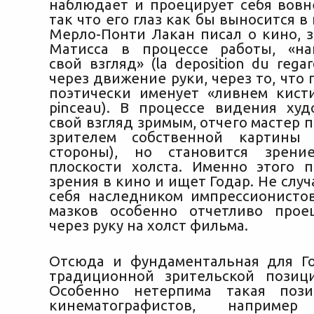
наблюдает и проецирует себя вовне
так что его глаз как бы выносится в 
Мерло-Понти Лакан писал о кино, 
Матисса в процессе работы, «н
свой взгляд» (la deposition du rega
через движение руки, через то, что
поэтически именует «ливнем кисти»
pinceau). В процессе видения ху
свой взгляд зримым, отчего мастер 
зрителем собственной картины 
стороны), но становится зрен
плоскости холста. Именно этого 
зрения в кино и ищет Годар. Не слу
себя наследником импрессионистов
мазков особенно отчетливо прое
через руку на холст фильма.
Отсюда и фундаментальная для Г
традиционной зрительской позиц
Особенно нетерпима такая поз
кинематографистов, например 