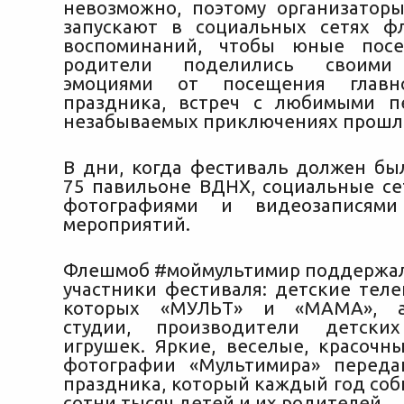
невозможно, поэтому организатор
запускают в социальных сетях ф
воспоминаний, чтобы юные пос
родители поделились своими
эмоциями от посещения главно
праздника, встреч с любимыми п
незабываемых приключениях прошл
В дни, когда фестиваль должен бы
75 павильоне ВДНХ, социальные се
фотографиями и видеозаписям
мероприятий.
Флешмоб #моймультимир поддержа
участники фестиваля: детские теле
которых «МУЛЬТ» и «МАМА», а
студии, производители детски
игрушек. Яркие, веселые, красочн
фотографии «Мультимира» переда
праздника, который каждый год соб
сотни тысяч детей и их родителей.