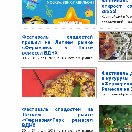
Фестиваль
откроет с
скоро!
Крупнейший в Рос
развлечений «М
всех в гости! С 3
в...
Фестиваль сладостей
прошел на Летнем рынке
«Фермерия» в Парке
ремесел ВДНХ
30 и 31 июля 2016 г. на летнем рынке
«Фермерия» Парка Ремесел на ВДНХ
прошел яркий семейный праздник —
Фестиваль 
фестиваль...
и кукурузы 
«Фермер
Ремесел на
Здоровый образ ж
в моду. С 22 по
«Фермерия» прове
Фестиваль сладостей на
Летнем рынке
«Фермерия»Парк ремесел
ВДНХ
30 и 31 июля 2016 г. на летнем рынке