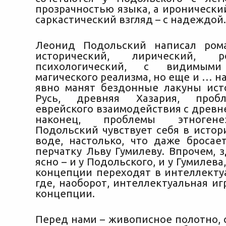
прозрачностью языка, а иронически
саркастический взгляд – с надеждой.
Леонид Подольский написал рома
исторический, лирический, ро
психологический, с видимыми
магического реализма, но еще и … н
явно манят бездонные лакуны ист
Русь, древняя Хазария, пробл
еврейского взаимодействия с древн
наконец, проблемы этноген
Подольский чувствует себя в истор
воде, настолько, что даже бросае
перчатку Льву Гумилеву. Впрочем, 
ясно – и у Подольского, и у Гумилева
концепции переходят в интеллектуа
где, наоборот, интеллектуальная иг
концепции.
Перед нами – живописное полотно, 