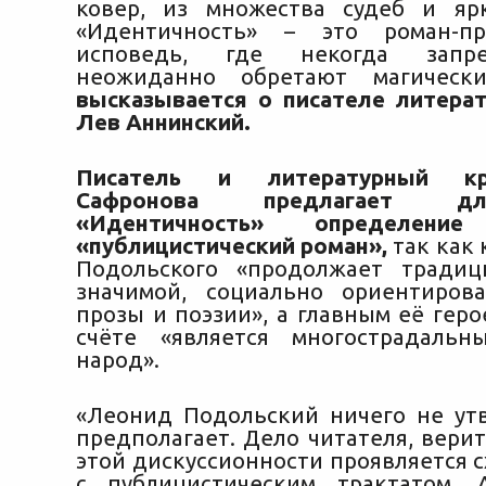
ковер, из множества судеб и яр
«Идентичность» – это роман-пр
исповедь, где некогда запр
неожиданно обретают магическ
высказывается о писателе литера
Лев Аннинский.
Писатель и литературный к
Сафронова
предлагает д
«Идентичность» определен
«публицистический роман»,
так как 
Подольского «продолжает традиц
значимой, социально ориентиров
прозы и поэзии», а главным её гер
счёте «является многострадальн
народ».
«Леонид Подольский ничего не ут
предполагает. Дело читателя, верит
этой дискуссионности проявляется 
с публицистическим трактатом.