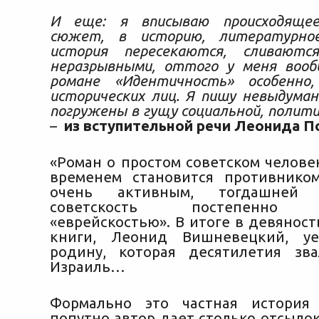
И еще: я вписываю происходящее
сюжет, в историю, литературно
история пересекаются, сливаютс
неразрывными, оттого у меня вооб
романе «Идентичность» особенно
исторических лиц. Я пишу невыдуман
погружены в гущу социальной, полити
–
из вступительной речи Леонида П
«Роман о простом советском челове
временем становится противнико
очень активным, тогдашней 
советскость постепенно в
«еврейскостью». В итоге в девянос
книги, Леонид Вишневецкий, у
родину, которая десятилетия зв
Израиль…
Формально это частная история
попутно автор дает столько отсыло