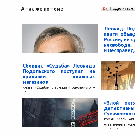
А так же по теме:
Поделиться
Леонид Под
книги объе
России, ее с
несвободе,
и несправед
Недавно увидели
Леонида Подол
Сборник «Судьба» Леонида
названиями: ро
Подольского поступил на
сборник проз
прилавки книжных
насколько...
магазинов
Книга «Судьба» Леонида Подольского –
сборник, в который входят роман
«Эксперимент», публиковавшийся в
«Злой окт
журнале «Москва», повести «Судьба»,
детективны
«Дурмашина», «Сказ про...
Сухачевског
Роман «Злой окт
ответвление усп
«Тайный Суд» В