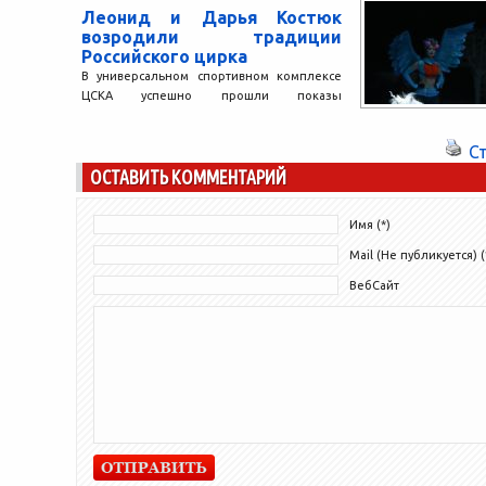
начавшей выходит
Леонид и Дарья Костюк
(Москва) в...
возродили традиции
Российского цирка
В универсальном спортивном комплексе
ЦСКА успешно прошли показы
новогоднего циркового шоу «Тринадцать
месяцев». Зрители окунулись в атмосферу
С
настоящей сказки, действие...
ОСТАВИТЬ КОММЕНТАРИЙ
Имя (*)
Mail (Не публикуется) (
ВебСайт